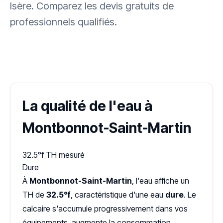
Isère. Comparez les devis gratuits de
professionnels qualifiés.
✓ 100 % gratuit
·
✓ Sans engagement
·
✓ Réponse sous 24 h
·
Dureté d'eau vérifiée (Hub'eau)
La qualité de l'eau à
Montbonnot-Saint-Martin
32.5°f
TH mesuré
Dure
À
Montbonnot-Saint-Martin
, l'eau affiche un
TH de
32.5°f
, caractéristique d'une eau
dure
. Le
calcaire s'accumule progressivement dans vos
équipements, augmente la consommation