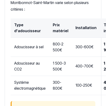
Montbonnot-Saint-Martin varie selon plusieurs
critères :
Type
Prix
T
Installation
d'adoucisseur
matériel
i
800-2
1
Adoucisseur à sel
300-600€
500€
1
Adoucisseur au
1 500-3
1
400-700€
CO2
500€
Système
300-
4
100-250€
électromagnétique
800€