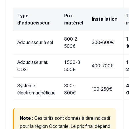
Type
Prix
T
Installation
d'adoucisseur
matériel
i
800-2
1
Adoucisseur à sel
300-600€
500€
1
Adoucisseur au
1 500-3
1
400-700€
CO2
500€
Système
300-
4
100-250€
électromagnétique
800€
Note :
Ces tarifs sont donnés à titre indicatif
pour la région Occitanie. Le prix final dépend