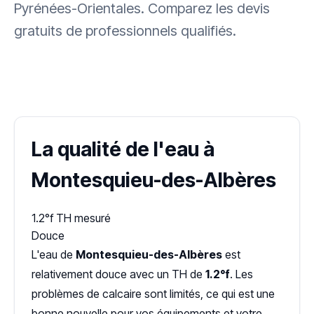
Pyrénées-Orientales. Comparez les devis
gratuits de professionnels qualifiés.
✓ 100 % gratuit
·
✓ Sans engagement
·
✓ Réponse sous 24 h
·
Dureté d'eau vérifiée (Hub'eau)
La qualité de l'eau à
Montesquieu-des-Albères
1.2°f
TH mesuré
Douce
L'eau de
Montesquieu-des-Albères
est
relativement douce avec un TH de
1.2°f
. Les
problèmes de calcaire sont limités, ce qui est une
bonne nouvelle pour vos équipements et votre