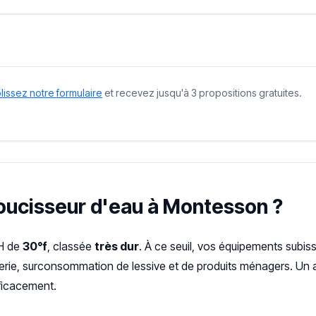
issez notre formulaire
et recevez jusqu'à 3 propositions gratuites.
doucisseur d'eau à Montesson ?
TH de
30°f
, classée
très dur
. À ce seuil, vos équipements subis
terie, surconsommation de lessive et de produits ménagers. Un a
fficacement.