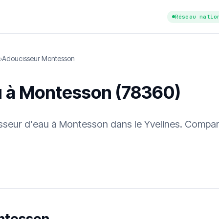
Réseau natio
›
Adoucisseur Montesson
u à Montesson (78360)
cisseur d'eau à Montesson dans le Yvelines. Compar
tuit
·
✓ Sans engagement
·
✓ Réponse sous 24 h
·
Dureté d'eau vérifi