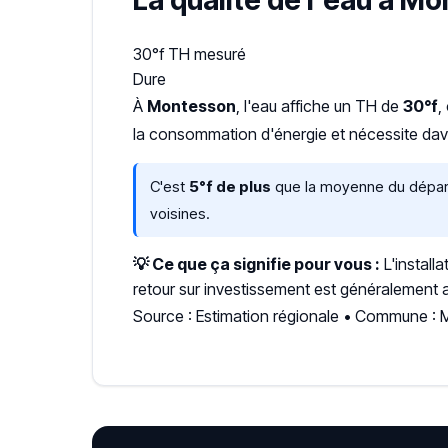
La qualité de l'eau à M
30°f
TH mesuré
Dure
À
Montesson
, l'eau affiche un TH de
30°f
,
la consommation d'énergie et nécessite dava
C'est
5°f de plus
que la moyenne du départe
voisines.
💡 Ce que ça signifie pour vous :
L'install
retour sur investissement est généralement a
Source : Estimation régionale • Commune :