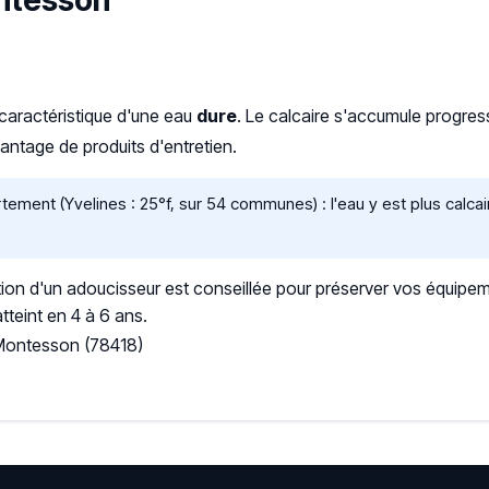
ontesson
 caractéristique d'une eau
dure
. Le calcaire s'accumule progr
ntage de produits d'entretien.
ment (Yvelines : 25°f, sur 54 communes) : l'eau y est plus calc
ation d'un adoucisseur est conseillée pour préserver vos équipem
tteint en 4 à 6 ans.
 Montesson (78418)