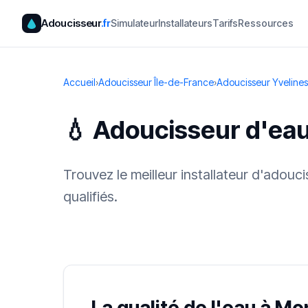
Adoucisseur
.fr
Simulateur
Installateurs
Tarifs
Ressources
Accueil
›
Adoucisseur Île-de-France
›
Adoucisseur Yvelines
💧 Adoucisseur d'ea
Trouvez le meilleur installateur d'adou
qualifiés.
✓ 100 % gra