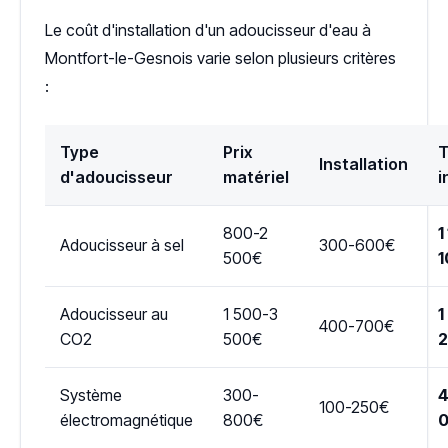
Le coût d'installation d'un adoucisseur d'eau à
Montfort-le-Gesnois varie selon plusieurs critères
:
Type
Prix
T
Installation
d'adoucisseur
matériel
i
800-2
1
Adoucisseur à sel
300-600€
500€
1
Adoucisseur au
1 500-3
1
400-700€
CO2
500€
Système
300-
4
100-250€
électromagnétique
800€