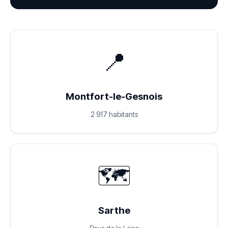
📍
Montfort-le-Gesnois
2 917 habitants
🗺️
Sarthe