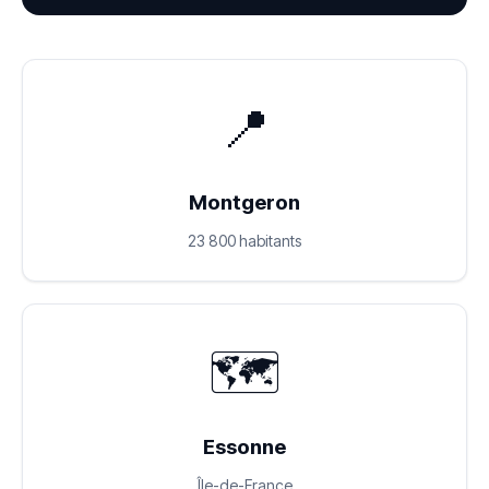
📍
Montgeron
23 800 habitants
🗺️
Essonne
Île-de-France