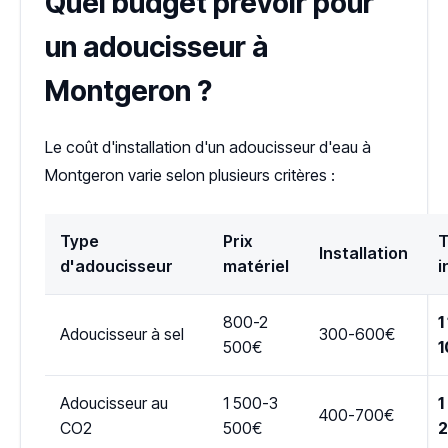
Quel budget prévoir pour
un adoucisseur à
Montgeron ?
Le coût d'installation d'un adoucisseur d'eau à
Montgeron varie selon plusieurs critères :
Type
Prix
T
Installation
d'adoucisseur
matériel
i
800-2
1
Adoucisseur à sel
300-600€
500€
1
Adoucisseur au
1 500-3
1
400-700€
CO2
500€