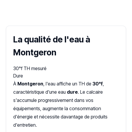
✓ 100 % gratuit
·
✓ Sans engagement
·
✓ Réponse sous 24 h
·
Dureté d'eau vérifiée (Hub'eau)
La qualité de l'eau à
Montgeron
30°f
TH mesuré
Dure
À
Montgeron
, l'eau affiche un TH de
30°f
,
caractéristique d'une eau
dure
. Le calcaire
s'accumule progressivement dans vos
équipements, augmente la consommation
d'énergie et nécessite davantage de produits
d'entretien.