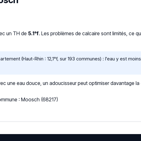
oosch
vec un TH de
5.1°f
. Les problèmes de calcaire sont limités, ce q
tement (Haut-Rhin : 12,1°f, sur 193 communes) : l'eau y est moin
 une eau douce, un adoucisseur peut optimiser davantage la qua
 Commune : Moosch (68217)