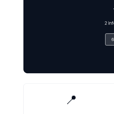
2 in
📍