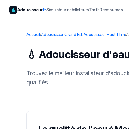
Adoucisseur
.fr
Simulateur
Installateurs
Tarifs
Ressources
Accueil
›
Adoucisseur Grand Est
›
Adoucisseur Haut-Rhin
›
A
💧 Adoucisseur d'ea
Trouvez le meilleur installateur d'adou
qualifiés.
✓ 100 % gra