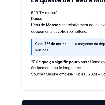
La qualité de l'eau à M
5.1°f
TH mesuré
Douce
L'eau de
Moosch
est relativement douce a
équipements et votre robinetterie.
C'est
7°f de moins
que la moyenne du dépar
voisines.
💡 Ce que ça signifie pour vous :
Même avec
équipements sur le long terme.
Source : Mesure officielle Hub'eau 2024 •