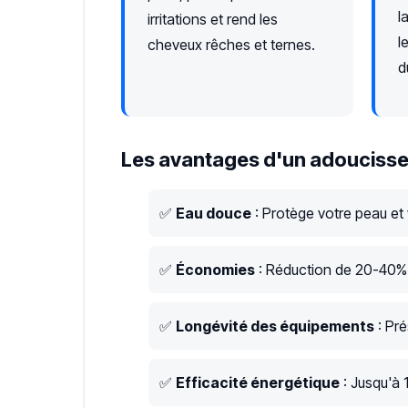
l
irritations et rend les
l
cheveux rêches et ternes.
d
Les avantages d'un adoucisse
✅
Eau douce
: Protège votre peau et
✅
Économies
: Réduction de 20-40% s
✅
Longévité des équipements
: Pré
✅
Efficacité énergétique
: Jusqu'à 