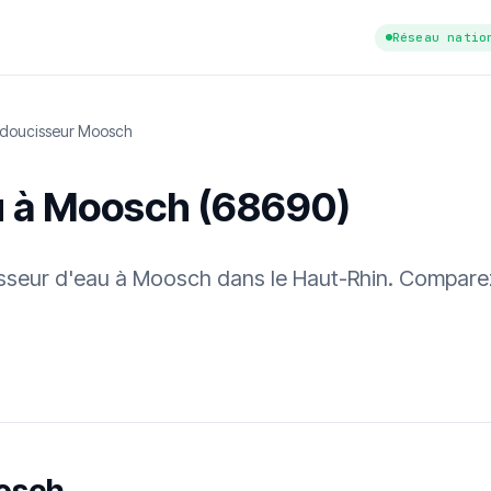
Réseau natio
doucisseur Moosch
u à Moosch (68690)
cisseur d'eau à Moosch dans le Haut-Rhin. Comparez
tuit
·
✓ Sans engagement
·
✓ Réponse sous 24 h
·
Dureté d'eau vérifi