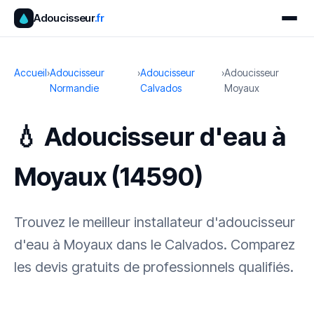
Adoucisseur
.fr
Accueil
›
Adoucisseur
›
Adoucisseur
›
Adoucisseur
Normandie
Calvados
Moyaux
💧 Adoucisseur d'eau à
Moyaux (14590)
Trouvez le meilleur installateur d'adoucisseur
d'eau à Moyaux dans le Calvados. Comparez
les devis gratuits de professionnels qualifiés.
✓ 100 % gratuit
·
✓ Sans engagement
·
✓ Réponse sous 24 h
·