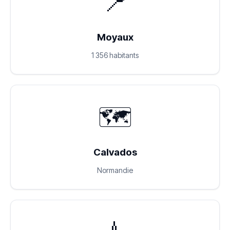
📍
Moyaux
1 356 habitants
🗺️
Calvados
Normandie