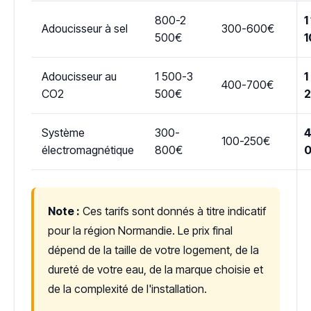
800-2
1
Adoucisseur à sel
300-600€
500€
1
Adoucisseur au
1 500-3
1
400-700€
CO2
500€
Système
300-
4
100-250€
électromagnétique
800€
Note :
Ces tarifs sont donnés à titre indicatif
pour la région Normandie. Le prix final
dépend de la taille de votre logement, de la
dureté de votre eau, de la marque choisie et
de la complexité de l'installation.