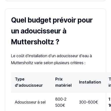
Quel budget prévoir pour
un adoucisseur à
Muttersholtz ?
Le coût d'installation d'un adoucisseur d'eau à
Muttersholtz varie selon plusieurs critères :
Type
Prix
T
Installation
d'adoucisseur
matériel
i
800-2
1
Adoucisseur à sel
300-600€
500€
1