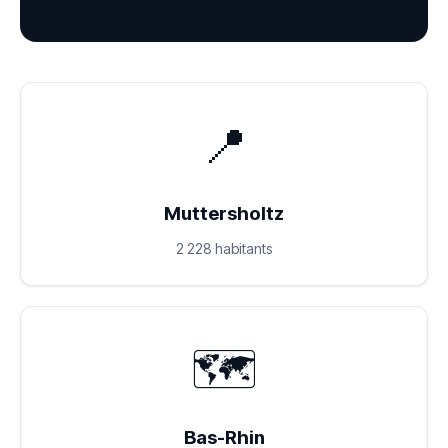
📍
Muttersholtz
2 228 habitants
🗺️
Bas-Rhin