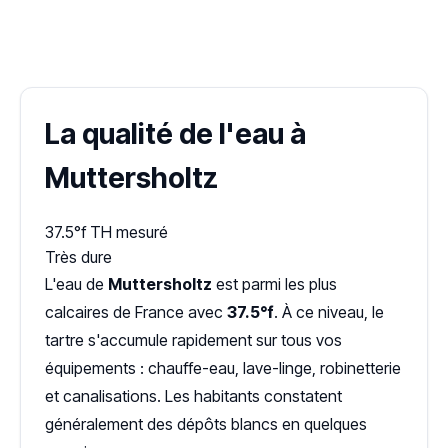
✓ 100 % gratuit
·
✓ Sans engagement
·
✓ Réponse sous 24 h
·
Dureté d'eau vérifiée (Hub'eau)
La qualité de l'eau à
Muttersholtz
37.5°f
TH mesuré
Très dure
L'eau de
Muttersholtz
est parmi les plus
calcaires de France avec
37.5°f
. À ce niveau, le
tartre s'accumule rapidement sur tous vos
équipements : chauffe-eau, lave-linge, robinetterie
et canalisations. Les habitants constatent
généralement des dépôts blancs en quelques