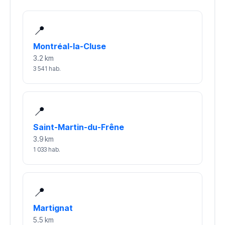
📍
Montréal-la-Cluse
3.2 km
3 541 hab.
📍
Saint-Martin-du-Frêne
3.9 km
1 033 hab.
📍
Martignat
5.5 km