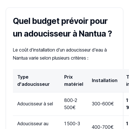
Quel budget prévoir pour
un adoucisseur à Nantua ?
Le coût d'installation d'un adoucisseur d'eau à
Nantua varie selon plusieurs critères :
Type
Prix
T
Installation
d'adoucisseur
matériel
i
800-2
1
Adoucisseur à sel
300-600€
500€
1
Adoucisseur au
1 500-3
1
400-700€