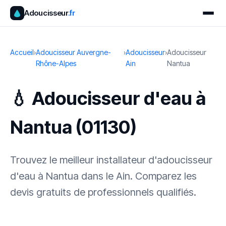
Adoucisseur
.fr
Accueil
›
Adoucisseur Auvergne-
›
Adoucisseur
›
Adoucisseur
Rhône-Alpes
Ain
Nantua
💧 Adoucisseur d'eau à
Nantua (01130)
Trouvez le meilleur installateur d'adoucisseur
d'eau à Nantua dans le Ain. Comparez les
devis gratuits de professionnels qualifiés.
✓ 100 % gratuit
·
✓ Sans engagement
·
✓ Réponse sous 24 h
·