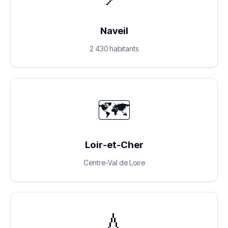
Naveil
2 430 habitants
🗺️
Loir-et-Cher
Centre-Val de Loire
💧