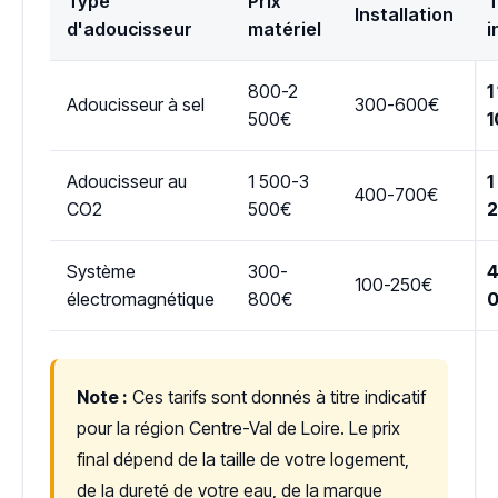
Type
Prix
T
Installation
d'adoucisseur
matériel
i
800-2
1
Adoucisseur à sel
300-600€
500€
1
Adoucisseur au
1 500-3
1
400-700€
CO2
500€
Système
300-
4
100-250€
électromagnétique
800€
Note :
Ces tarifs sont donnés à titre indicatif
pour la région Centre-Val de Loire. Le prix
final dépend de la taille de votre logement,
de la dureté de votre eau, de la marque