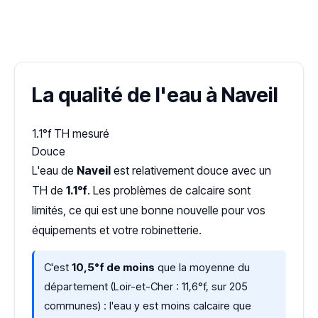
✓ 100 % gratuit
·
✓ Sans engagement
·
✓ Réponse sous 24 h
·
Dureté d'eau vérifiée (Hub'eau)
La qualité de l'eau à Naveil
1.1°f
TH mesuré
Douce
L'eau de
Naveil
est relativement douce avec un
TH de
1.1°f
. Les problèmes de calcaire sont
limités, ce qui est une bonne nouvelle pour vos
équipements et votre robinetterie.
C'est
10,5°f de moins
que la moyenne du
département (Loir-et-Cher : 11,6°f, sur 205
communes) : l'eau y est moins calcaire que