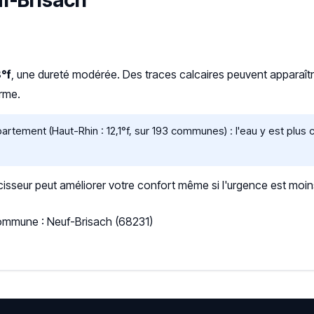
uf-Brisach
8°f
, une dureté modérée. Des traces calcaires peuvent apparaître s
erme.
tement (Haut-Rhin : 12,1°f, sur 193 communes) : l'eau y est plus
sseur peut améliorer votre confort même si l'urgence est moin
Commune : Neuf-Brisach (68231)