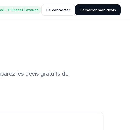
Se connecter
Démarrer mon devis
nal d'installateurs
parez les devis gratuits de
ée (Hub'eau)