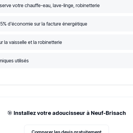
serve votre chauffe-eau, lave-linge, robinetterie
15% d'économie sur la facture énergétique
r la vaisselle et la robinetterie
iques utilisés
🎯
Installez votre adoucisseur à Neuf-Brisach
Comparer les devis gratuitement