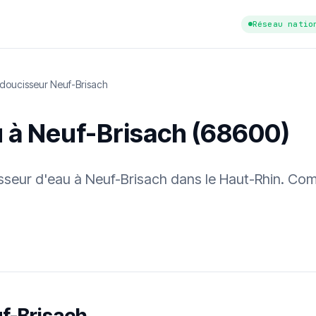
Réseau natio
doucisseur Neuf-Brisach
u à Neuf-Brisach (68600)
isseur d'eau à Neuf-Brisach dans le Haut-Rhin. Com
tuit
·
✓ Sans engagement
·
✓ Réponse sous 24 h
·
Dureté d'eau vérifi