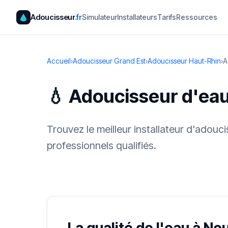
Adoucisseur
.fr
Simulateur
Installateurs
Tarifs
Ressources
Accueil
›
Adoucisseur Grand Est
›
Adoucisseur Haut-Rhin
›
A
💧 Adoucisseur d'ea
Trouvez le meilleur installateur d'adouc
professionnels qualifiés.
✓ 100 % gra