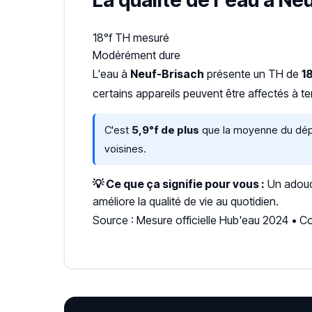
La qualité de l'eau à Ne
18°f
TH mesuré
Modérément dure
L'eau à
Neuf-Brisach
présente un TH de
1
certains appareils peuvent être affectés à t
C'est
5,9°f de plus
que la moyenne du dépar
voisines.
💡 Ce que ça signifie pour vous :
Un adouci
améliore la qualité de vie au quotidien.
Source : Mesure officielle Hub'eau 2024 • 