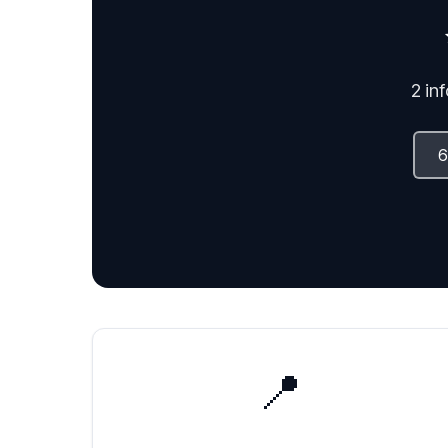
2 in
📍