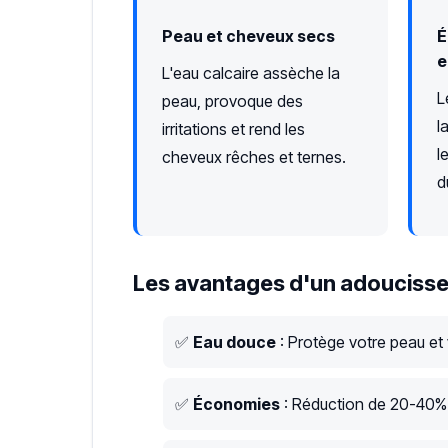
Peau et cheveux secs
É
e
L'eau calcaire assèche la
L
peau, provoque des
l
irritations et rend les
l
cheveux rêches et ternes.
d
Les avantages d'un adoucisse
✅
Eau douce
: Protège votre peau et
✅
Économies
: Réduction de 20-40% s