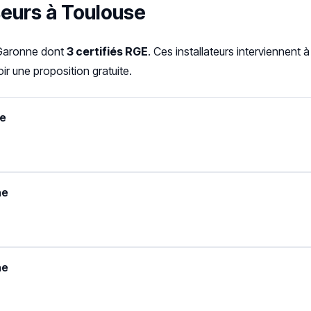
seurs à Toulouse
-Garonne dont
3 certifiés RGE
. Ces installateurs interviennent
r une proposition gratuite.
ne
ne
ne