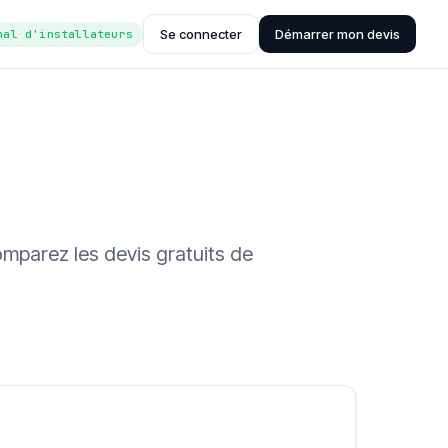
Se connecter
Démarrer mon devis
nal d'installateurs
omparez les devis gratuits de
ée (Hub'eau)