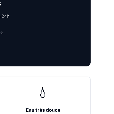
s
n 24h
 →
💧
Eau très douce