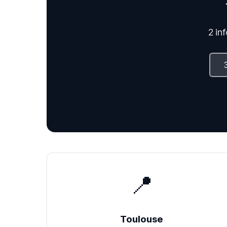
2 in
📍
Toulouse