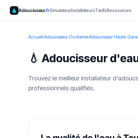
Adoucisseur
.fr
Simulateur
Installateurs
Tarifs
Ressources
Accueil
›
Adoucisseur Occitanie
›
Adoucisseur Haute-Gar
💧 Adoucisseur d'eau
Trouvez le meilleur installateur d'adou
professionnels qualifiés.
✓ 100 % gra