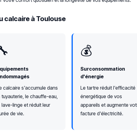
 votre confort quotidien et la longévité de vos équipements.
u calcaire à Toulouse
🔧
💰
quipements
Surconsommation
ndommagés
d'énergie
e calcaire s'accumule dans
Le tartre réduit l'efficacité
a tuyauterie, le chauffe-eau,
énergétique de vos
e lave-linge et réduit leur
appareils et augmente vot
urée de vie.
facture d'électricité.