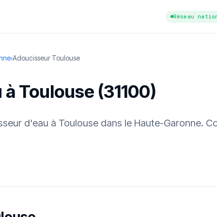
Réseau natio
onne
›
Adoucisseur Toulouse
 à Toulouse (31100)
cisseur d'eau à Toulouse dans le Haute-Garonne. C
tuit
·
✓ Sans engagement
·
✓ Réponse sous 24 h
·
Dureté d'eau vérifi