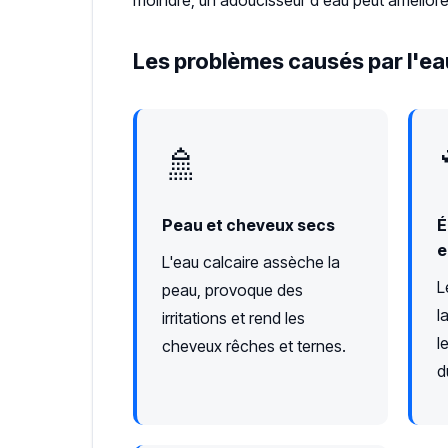
moindre, un adoucisseur d'eau peut améliorer
Les problèmes causés par l'ea
🚿
Peau et cheveux secs
É
e
L'eau calcaire assèche la
L
peau, provoque des
l
irritations et rend les
l
cheveux rêches et ternes.
d