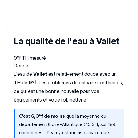
✓ 100 % gratuit
·
✓ Sans engagement
·
✓ Réponse sous 24 h
·
Dureté d'eau vérifiée (Hub'eau)
La qualité de l'eau à Vallet
9°f
TH mesuré
Douce
L'eau de
Vallet
est relativement douce avec un
TH de
9°f
. Les problèmes de calcaire sont limités,
ce qui est une bonne nouvelle pour vos
équipements et votre robinetterie.
C'est
6,3°f de moins
que la moyenne du
département (Loire-Atlantique : 15,3°f, sur 189
communes) : l'eau y est moins calcaire que