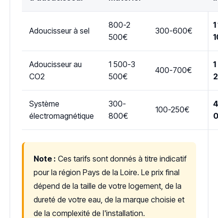
800-2
1
Adoucisseur à sel
300-600€
500€
1
Adoucisseur au
1 500-3
1
400-700€
CO2
500€
Système
300-
4
100-250€
électromagnétique
800€
Note :
Ces tarifs sont donnés à titre indicatif
pour la région Pays de la Loire. Le prix final
dépend de la taille de votre logement, de la
dureté de votre eau, de la marque choisie et
de la complexité de l'installation.