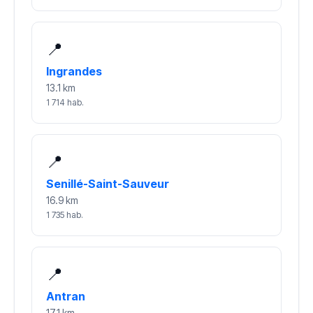
📍
Ingrandes
13.1 km
1 714 hab.
📍
Senillé-Saint-Sauveur
16.9 km
1 735 hab.
📍
Antran
17.1 km