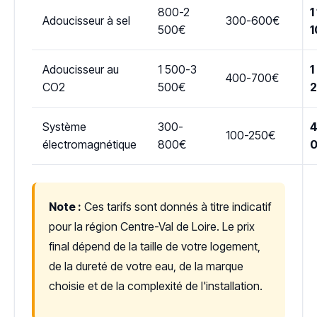
800-2
1
Adoucisseur à sel
300-600€
500€
1
Adoucisseur au
1 500-3
1
400-700€
CO2
500€
Système
300-
4
100-250€
électromagnétique
800€
Note :
Ces tarifs sont donnés à titre indicatif
pour la région Centre-Val de Loire. Le prix
final dépend de la taille de votre logement,
de la dureté de votre eau, de la marque
choisie et de la complexité de l'installation.