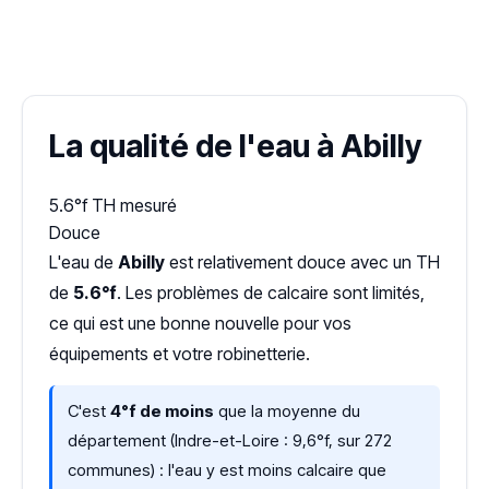
✓ 100 % gratuit
·
✓ Sans engagement
·
✓ Réponse sous 24 h
·
Dureté d'eau vérifiée (Hub'eau)
La qualité de l'eau à Abilly
5.6°f
TH mesuré
Douce
L'eau de
Abilly
est relativement douce avec un TH
de
5.6°f
. Les problèmes de calcaire sont limités,
ce qui est une bonne nouvelle pour vos
équipements et votre robinetterie.
C'est
4°f de moins
que la moyenne du
département (Indre-et-Loire : 9,6°f, sur 272
communes) : l'eau y est moins calcaire que