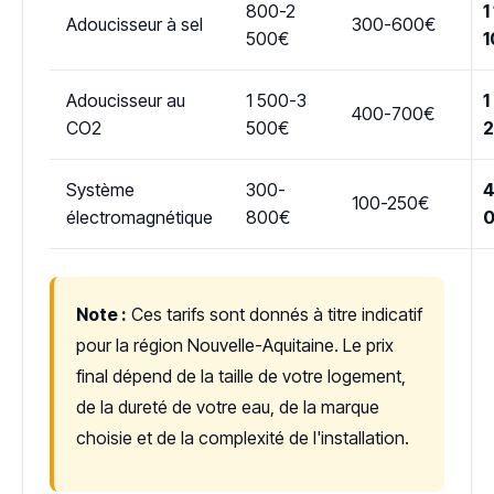
800-2
1
Adoucisseur à sel
300-600€
500€
1
Adoucisseur au
1 500-3
1
400-700€
CO2
500€
Système
300-
4
100-250€
électromagnétique
800€
Note :
Ces tarifs sont donnés à titre indicatif
pour la région Nouvelle-Aquitaine. Le prix
final dépend de la taille de votre logement,
de la dureté de votre eau, de la marque
choisie et de la complexité de l'installation.