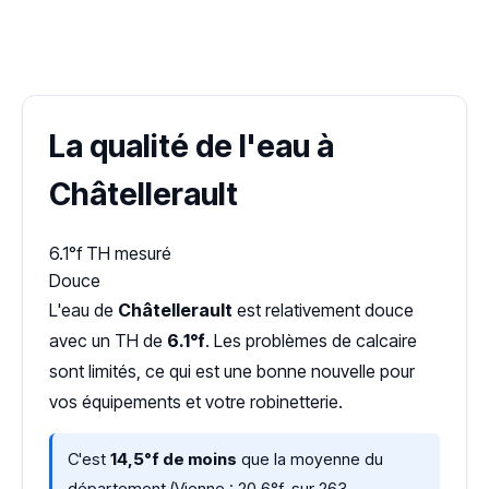
✓ 100 % gratuit
·
✓ Sans engagement
·
✓ Réponse sous 24 h
·
Dureté d'eau vérifiée (Hub'eau)
La qualité de l'eau à
Châtellerault
6.1°f
TH mesuré
Douce
L'eau de
Châtellerault
est relativement douce
avec un TH de
6.1°f
. Les problèmes de calcaire
sont limités, ce qui est une bonne nouvelle pour
vos équipements et votre robinetterie.
C'est
14,5°f de moins
que la moyenne du
département (Vienne : 20,6°f, sur 263