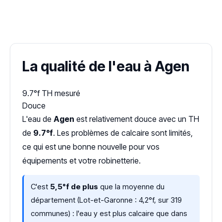
✓ 100 % gratuit
·
✓ Sans engagement
·
✓ Réponse sous 24 h
·
Dureté d'eau vérifiée (Hub'eau)
La qualité de l'eau à Agen
9.7°f
TH mesuré
Douce
L'eau de
Agen
est relativement douce avec un TH
de
9.7°f
. Les problèmes de calcaire sont limités,
ce qui est une bonne nouvelle pour vos
équipements et votre robinetterie.
C'est
5,5°f de plus
que la moyenne du
département (Lot-et-Garonne : 4,2°f, sur 319
communes) : l'eau y est plus calcaire que dans