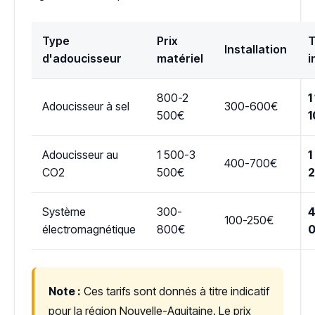
Type
Prix
T
Installation
d'adoucisseur
matériel
i
800-2
1
Adoucisseur à sel
300-600€
500€
1
Adoucisseur au
1 500-3
1
400-700€
CO2
500€
Système
300-
4
100-250€
électromagnétique
800€
Note :
Ces tarifs sont donnés à titre indicatif
pour la région Nouvelle-Aquitaine. Le prix