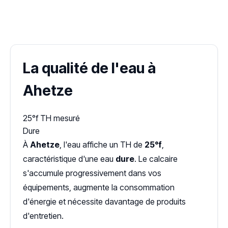
✓ 100 % gratuit
·
✓ Sans engagement
·
✓ Réponse sous 24 h
·
Dureté d'eau vérifiée (Hub'eau)
La qualité de l'eau à
Ahetze
25°f
TH mesuré
Dure
À
Ahetze
, l'eau affiche un TH de
25°f
,
caractéristique d'une eau
dure
. Le calcaire
s'accumule progressivement dans vos
équipements, augmente la consommation
d'énergie et nécessite davantage de produits
d'entretien.