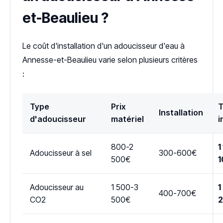
et-Beaulieu ?
Le coût d'installation d'un adoucisseur d'eau à
Annesse-et-Beaulieu varie selon plusieurs critères
:
Type
Prix
T
Installation
d'adoucisseur
matériel
i
800-2
1
Adoucisseur à sel
300-600€
500€
1
Adoucisseur au
1 500-3
1
400-700€
CO2
500€