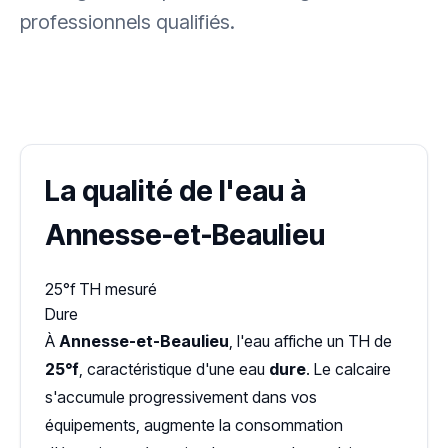
professionnels qualifiés.
✓ 100 % gratuit
·
✓ Sans engagement
·
✓ Réponse sous 24 h
·
Dureté d'eau vérifiée (Hub'eau)
La qualité de l'eau à
Annesse-et-Beaulieu
25°f
TH mesuré
Dure
À
Annesse-et-Beaulieu
, l'eau affiche un TH de
25°f
, caractéristique d'une eau
dure
. Le calcaire
s'accumule progressivement dans vos
équipements, augmente la consommation