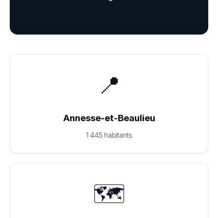
📍
Annesse-et-Beaulieu
1 445 habitants
🗺️