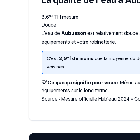
La qualité de l'eau à A
8.6°f
TH mesuré
Douce
L'eau de
Aubusson
est relativement douce
équipements et votre robinetterie.
C'est
2,9°f de moins
que la moyenne du dép
voisines.
💡 Ce que ça signifie pour vous :
Même avec
équipements sur le long terme.
Source : Mesure officielle Hub'eau 2024 •