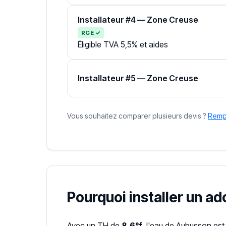
Installateur #4 — Zone Creuse
RGE ✓
Éligible TVA 5,5% et aides
Installateur #5 — Zone Creuse
Vous souhaitez comparer plusieurs devis ?
Rempl
Pourquoi installer un a
Avec un TH de
8.6°f
, l'eau de Aubusson est