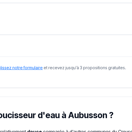
issez notre formulaire
et recevez jusqu'à 3 propositions gratuites.
doucisseur d'eau à Aubusson ?
 relativement
douce
comparée à d'autres communes du Creuse. 