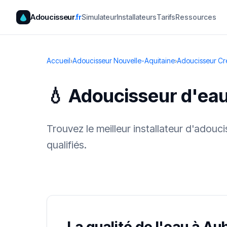
Adoucisseur
.fr
Simulateur
Installateurs
Tarifs
Ressources
Accueil
›
Adoucisseur Nouvelle-Aquitaine
›
Adoucisseur Cr
💧 Adoucisseur d'ea
Trouvez le meilleur installateur d'adou
qualifiés.
✓ 100 % gra