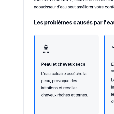
adoucisseur d'eau peut améliorer votre confo
Les problèmes causés par l'ea
🚿
Peau et cheveux secs
É
e
L'eau calcaire assèche la
L
peau, provoque des
l
irritations et rend les
l
cheveux rêches et ternes.
d