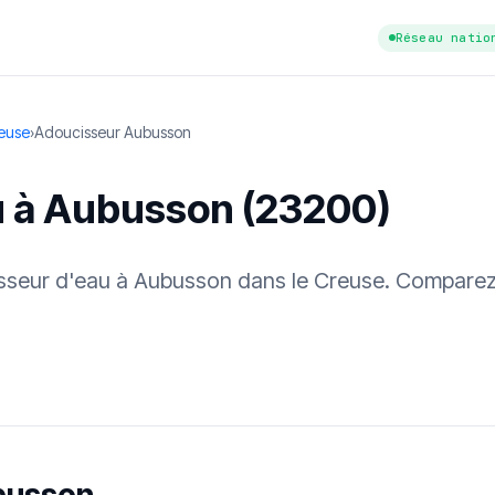
Réseau natio
euse
›
Adoucisseur Aubusson
u à Aubusson (23200)
cisseur d'eau à Aubusson dans le Creuse. Comparez 
tuit
·
✓ Sans engagement
·
✓ Réponse sous 24 h
·
Dureté d'eau vérifi