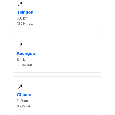
📍
Tsingoni
6.8 km
13 934 hab.
📍
Koungou
8.0 km
32 156 hab.
📍
Chiconi
11.0 km
8 295 hab.