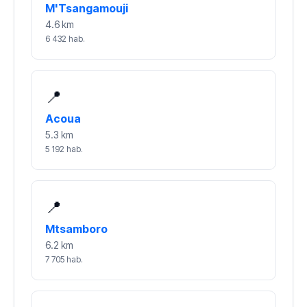
M'Tsangamouji
4.6 km
6 432 hab.
📍
Acoua
5.3 km
5 192 hab.
📍
Mtsamboro
6.2 km
7 705 hab.