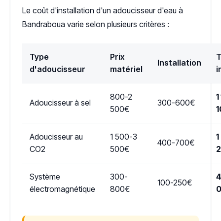
Le coût d'installation d'un adoucisseur d'eau à
Bandraboua varie selon plusieurs critères :
Type
Prix
T
Installation
d'adoucisseur
matériel
i
800-2
1
Adoucisseur à sel
300-600€
500€
1
Adoucisseur au
1 500-3
1
400-700€
CO2
500€
Système
300-
4
100-250€
électromagnétique
800€