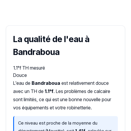
✓ 100 % gratuit
·
✓ Sans engagement
·
✓ Réponse sous 24 h
·
Dureté d'eau vérifiée (Hub'eau)
La qualité de l'eau à
Bandraboua
1.1°f
TH mesuré
Douce
L'eau de
Bandraboua
est relativement douce
avec un TH de
1.1°f
. Les problèmes de calcaire
sont limités, ce qui est une bonne nouvelle pour
vos équipements et votre robinetterie.
Ce niveau est proche de la moyenne du
département (Mayotte), soit
1,4°f
, calculée sur