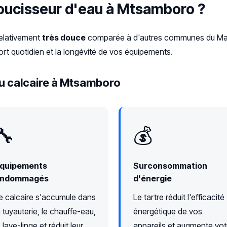
doucisseur d'eau à Mtsamboro ?
relativement
très douce
comparée à d'autres communes du Mayo
rt quotidien et la longévité de vos équipements.
u calcaire à Mtsamboro
🔧
💰
quipements
Surconsommation
ndommagés
d'énergie
e calcaire s'accumule dans
Le tartre réduit l'efficacité
a tuyauterie, le chauffe-eau,
énergétique de vos
e lave-linge et réduit leur
appareils et augmente vot