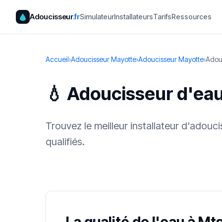
Adoucisseur
.fr
Simulateur
Installateurs
Tarifs
Ressources
Accueil
›
Adoucisseur Mayotte
›
Adoucisseur Mayotte
›
Adou
💧 Adoucisseur d'ea
Trouvez le meilleur installateur d'adou
qualifiés.
✓ 100 % gra