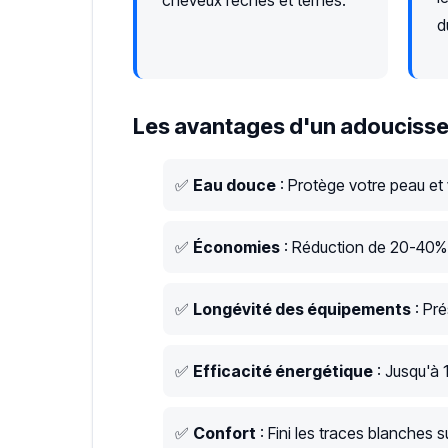
cheveux rêches et ternes.
d
Les avantages d'un adoucisse
✅
Eau douce
: Protège votre peau et
✅
Économies
: Réduction de 20-40% s
✅
Longévité des équipements
: Pré
✅
Efficacité énergétique
: Jusqu'à 
✅
Confort
: Fini les traces blanches su