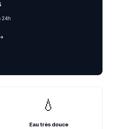
s
n 24h
 →
💧
Eau très douce