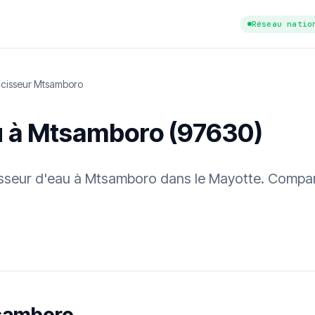
Réseau natio
cisseur Mtsamboro
u à Mtsamboro (97630)
cisseur d'eau à Mtsamboro dans le Mayotte. Compar
tuit
·
✓ Sans engagement
·
✓ Réponse sous 24 h
·
Dureté d'eau vérifi