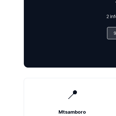
2 in
📍
Mtsamboro