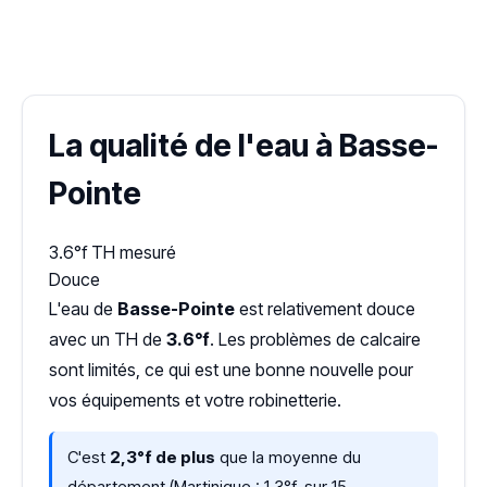
✓ 100 % gratuit
·
✓ Sans engagement
·
✓ Réponse sous 24 h
·
Dureté d'eau vérifiée (Hub'eau)
La qualité de l'eau à Basse-
Pointe
3.6°f
TH mesuré
Douce
L'eau de
Basse-Pointe
est relativement douce
avec un TH de
3.6°f
. Les problèmes de calcaire
sont limités, ce qui est une bonne nouvelle pour
vos équipements et votre robinetterie.
C'est
2,3°f de plus
que la moyenne du
département (Martinique : 1,3°f, sur 15