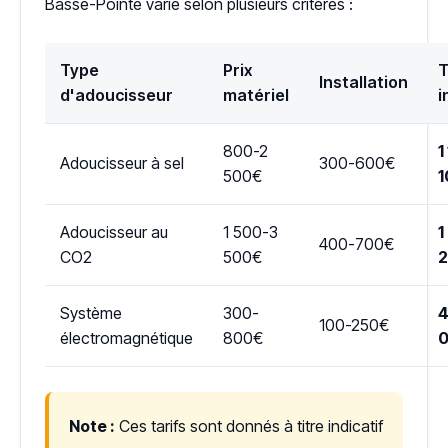
Basse-Pointe varie selon plusieurs critères :
Type
Prix
T
Installation
d'adoucisseur
matériel
i
800-2
1
Adoucisseur à sel
300-600€
500€
1
Adoucisseur au
1 500-3
1
400-700€
CO2
500€
Système
300-
4
100-250€
électromagnétique
800€
Note :
Ces tarifs sont donnés à titre indicatif