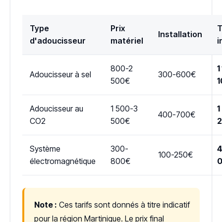
Type
Prix
T
Installation
d'adoucisseur
matériel
i
800-2
1
Adoucisseur à sel
300-600€
500€
1
Adoucisseur au
1 500-3
1
400-700€
CO2
500€
Système
300-
4
100-250€
électromagnétique
800€
Note :
Ces tarifs sont donnés à titre indicatif
pour la région Martinique. Le prix final