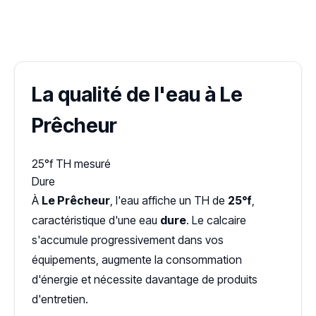
✓ 100 % gratuit
·
✓ Sans engagement
·
✓ Réponse sous 24 h
·
Dureté d'eau vérifiée (Hub'eau)
La qualité de l'eau à Le
Prêcheur
25°f
TH mesuré
Dure
À
Le Prêcheur
, l'eau affiche un TH de
25°f
,
caractéristique d'une eau
dure
. Le calcaire
s'accumule progressivement dans vos
équipements, augmente la consommation
d'énergie et nécessite davantage de produits
d'entretien.