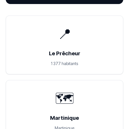
📍
Le Prêcheur
1 377 habitants
🗺️
Martinique
Martinique