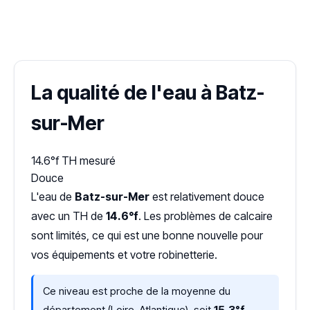
✓ 100 % gratuit
·
✓ Sans engagement
·
✓ Réponse sous 24 h
·
Dureté d'eau vérifiée (Hub'eau)
La qualité de l'eau à Batz-
sur-Mer
14.6°f
TH mesuré
Douce
L'eau de
Batz-sur-Mer
est relativement douce
avec un TH de
14.6°f
. Les problèmes de calcaire
sont limités, ce qui est une bonne nouvelle pour
vos équipements et votre robinetterie.
Ce niveau est proche de la moyenne du
département (Loire-Atlantique), soit
15,3°f
,