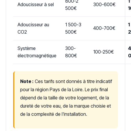
800-2
1
Adoucisseur à sel
300-600€
500€
1
Adoucisseur au
1 500-3
1
400-700€
CO2
500€
Système
300-
4
100-250€
électromagnétique
800€
Note :
Ces tarifs sont donnés à titre indicatif
pour la région Pays de la Loire. Le prix final
dépend de la taille de votre logement, de la
dureté de votre eau, de la marque choisie et
de la complexité de l'installation.