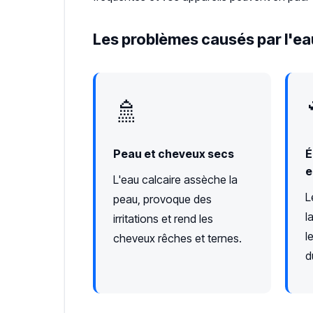
Les problèmes causés par l'eau
🚿
Peau et cheveux secs
É
e
L'eau calcaire assèche la
L
peau, provoque des
l
irritations et rend les
l
cheveux rêches et ternes.
d