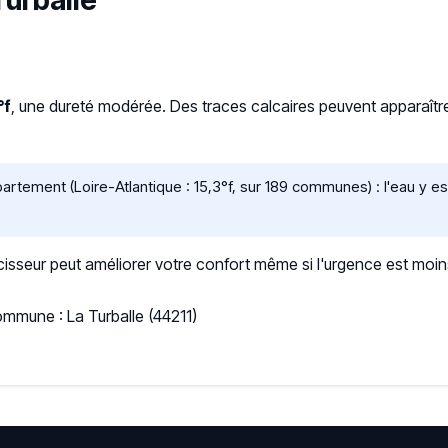
Turballe
°f
, une dureté modérée. Des traces calcaires peuvent apparaître su
tement (Loire-Atlantique : 15,3°f, sur 189 communes) : l'eau y est
sseur peut améliorer votre confort même si l'urgence est moin
ommune : La Turballe (44211)