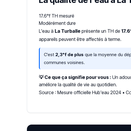
La qualité de l'eau à La 
17.6°f
TH mesuré
Modérément dure
L'eau à
La Turballe
présente un TH de
17.6
appareils peuvent être affectés à terme.
C'est
2,3°f de plus
que la moyenne du dépar
communes voisines.
💡 Ce que ça signifie pour vous :
Un adouci
améliore la qualité de vie au quotidien.
Source : Mesure officielle Hub'eau 2024 • C