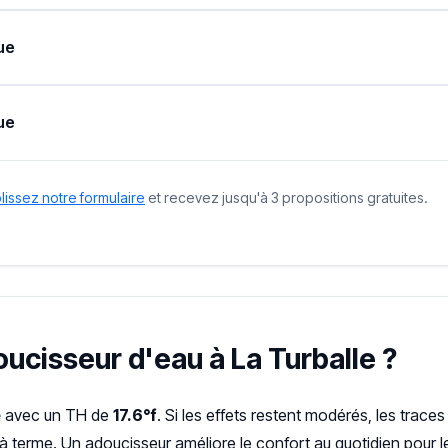
ue
ue
issez notre formulaire
et recevez jusqu'à 3 propositions gratuites.
oucisseur d'eau à La Turballe ?
e
avec un TH de
17.6°f
. Si les effets restent modérés, les traces 
 à terme. Un adoucisseur améliore le confort au quotidien pour 