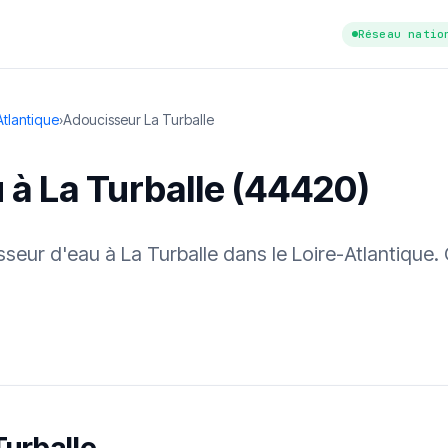
Réseau natio
Atlantique
›
Adoucisseur La Turballe
 à La Turballe (44420)
isseur d'eau à La Turballe dans le Loire-Atlantique
tuit
·
✓ Sans engagement
·
✓ Réponse sous 24 h
·
Dureté d'eau vérifi