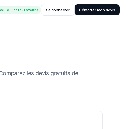
Se connecter
Démarrer mon devis
nal d'installateurs
. Comparez les devis gratuits de
ée (Hub'eau)