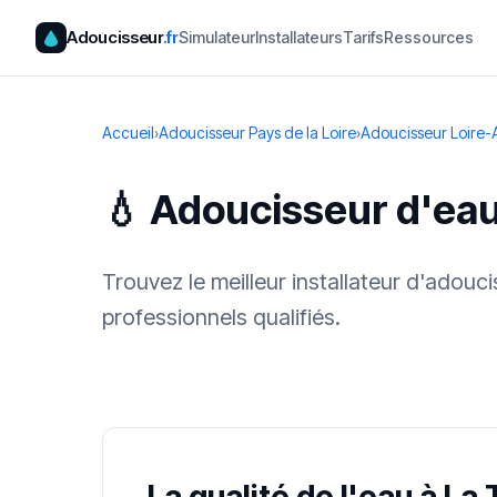
Adoucisseur
.fr
Simulateur
Installateurs
Tarifs
Ressources
Accueil
›
Adoucisseur Pays de la Loire
›
Adoucisseur Loire-
💧 Adoucisseur d'eau
Trouvez le meilleur installateur d'adouc
professionnels qualifiés.
✓ 100 % gra