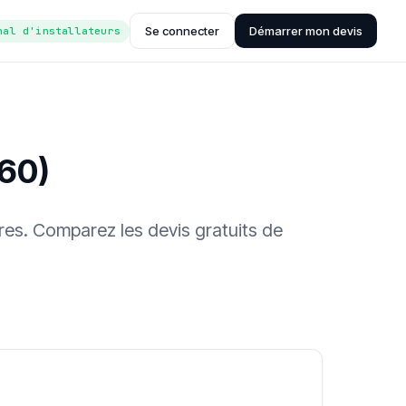
Se connecter
Démarrer mon devis
nal d'installateurs
360)
res. Comparez les devis gratuits de
ée (Hub'eau)