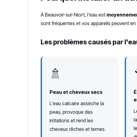
À Beauvoir-sur-Niort, l'eau est
moyennemen
sont fréquentes et vos appareils peuvent en 
Les problèmes causés par l'eau
🚿
Peau et cheveux secs
É
e
L'eau calcaire assèche la
L
peau, provoque des
l
irritations et rend les
l
cheveux rêches et ternes.
d