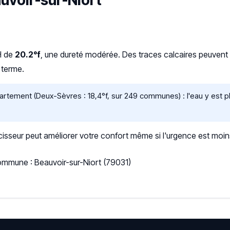
auvoir-sur-Niort
H de
20.2°f
, une dureté modérée. Des traces calcaires peuvent app
 terme.
tement (Deux-Sèvres : 18,4°f, sur 249 communes) : l'eau y est plu
sseur peut améliorer votre confort même si l'urgence est moin
ommune : Beauvoir-sur-Niort (79031)