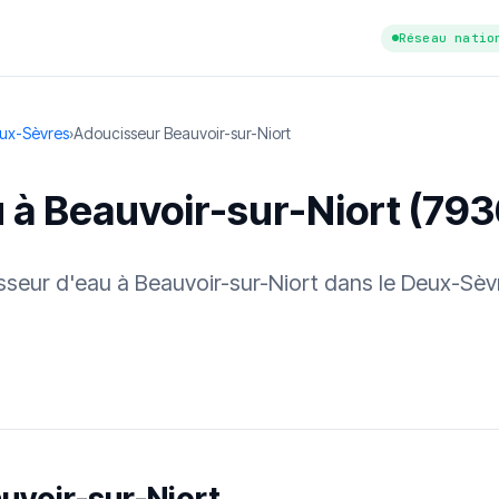
Réseau natio
ux-Sèvres
›
Adoucisseur Beauvoir-sur-Niort
 à Beauvoir-sur-Niort (79
cisseur d'eau à Beauvoir-sur-Niort dans le Deux-Sèv
tuit
·
✓ Sans engagement
·
✓ Réponse sous 24 h
·
Dureté d'eau vérifi