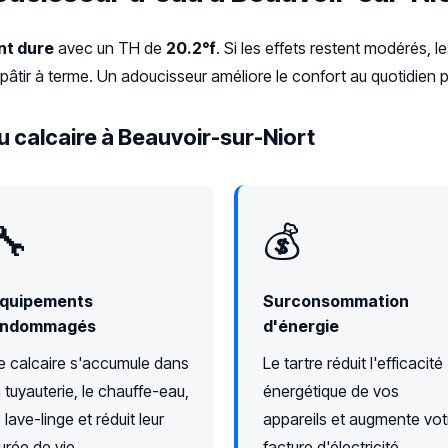
t dure
avec un TH de
20.2°f
. Si les effets restent modérés, le
pâtir à terme. Un adoucisseur améliore le confort au quotidien 
 calcaire à Beauvoir-sur-Niort
🔧
💰
quipements
Surconsommation
ndommagés
d'énergie
e calcaire s'accumule dans
Le tartre réduit l'efficacité
a tuyauterie, le chauffe-eau,
énergétique de vos
e lave-linge et réduit leur
appareils et augmente vot
urée de vie.
facture d'électricité.