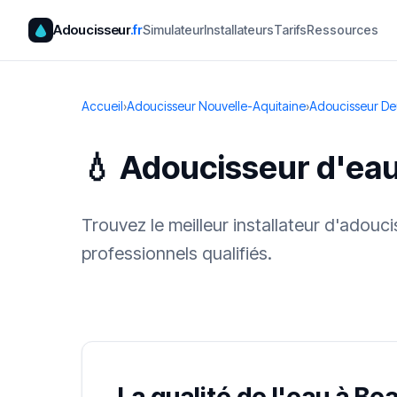
Adoucisseur
.fr
Simulateur
Installateurs
Tarifs
Ressources
Accueil
›
Adoucisseur Nouvelle-Aquitaine
›
Adoucisseur De
💧 Adoucisseur d'eau
Trouvez le meilleur installateur d'adou
professionnels qualifiés.
✓ 100 % gra