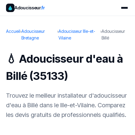
Adoucisseur
.fr
Accueil
›
Adoucisseur
›
Adoucisseur Ille-et-
›
Adoucisseur
Bretagne
Vilaine
Billé
💧 Adoucisseur d'eau à
Billé (35133)
Trouvez le meilleur installateur d'adoucisseur
d'eau à Billé dans le Ille-et-Vilaine. Comparez
les devis gratuits de professionnels qualifiés.
✓ 100 % gratuit
·
✓ Sans engagement
·
✓ Réponse sous 24 h
·