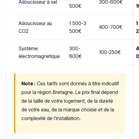
Adoucisseur à sel
300-600€
500€
1
Adoucisseur au
1 500-3
1
400-700€
CO2
500€
Système
300-
4
100-250€
électromagnétique
800€
Note :
Ces tarifs sont donnés à titre indicatif
pour la région Bretagne. Le prix final dépend
de la taille de votre logement, de la dureté
de votre eau, de la marque choisie et de la
complexité de l'installation.