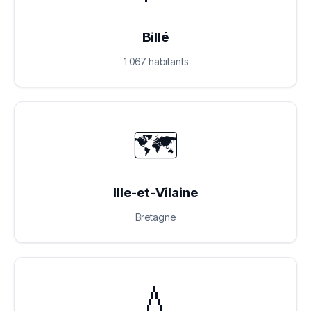
Billé
1 067 habitants
🗺️
Ille-et-Vilaine
Bretagne
💧