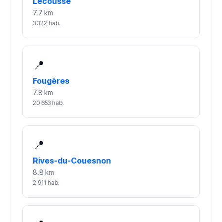
Lécousse
7.7 km
3 322 hab.
📍
Fougères
7.8 km
20 653 hab.
📍
Rives-du-Couesnon
8.8 km
2 911 hab.