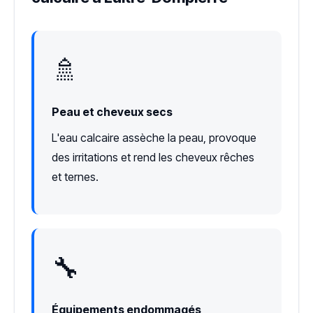
🚿
Peau et cheveux secs
L'eau calcaire assèche la peau, provoque
des irritations et rend les cheveux rêches
et ternes.
🔧
Équipements endommagés