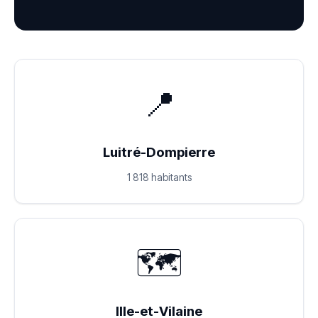
📍
Luitré-Dompierre
1 818 habitants
🗺️
Ille-et-Vilaine