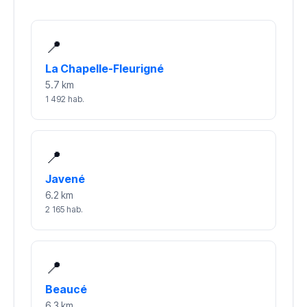
📍
La Chapelle-Fleurigné
5.7 km
1 492 hab.
📍
Javené
6.2 km
2 165 hab.
📍
Beaucé
6.3 km