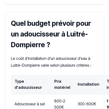
Quel budget prévoir pour
un adoucisseur à Luitré-
Dompierre ?
Le coût d'installation d'un adoucisseur d'eau à
Luitré-Dompierre varie selon plusieurs critères :
Type
Prix
T
Installation
d'adoucisseur
matériel
i
800-2
1
Adoucisseur à sel
300-600€
500€
1