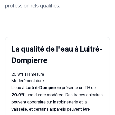
professionnels qualifiés.
✓ 100 % gratuit
·
✓ Sans engagement
·
✓ Réponse sous 24 h
·
Dureté d'eau vérifiée (Hub'eau)
La qualité de l'eau à Luitré-
Dompierre
20.9°f
TH mesuré
Modérément dure
L'eau à
Luitré-Dompierre
présente un TH de
20.9°f
, une dureté modérée. Des traces calcaires
peuvent apparaître sur la robinetterie et la
vaisselle, et certains appareils peuvent être