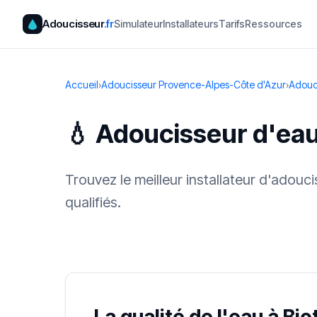
Adoucisseur
.fr
Simulateur
Installateurs
Tarifs
Ressources
Accueil
›
Adoucisseur Provence-Alpes-Côte d'Azur
›
Adouc
💧 Adoucisseur d'eau
Trouvez le meilleur installateur d'adouc
qualifiés.
✓ 100 % gra