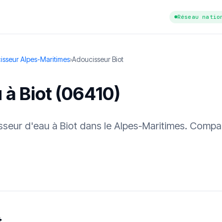
Réseau natio
isseur Alpes-Maritimes
›
Adoucisseur Biot
 à Biot (06410)
isseur d'eau à Biot dans le Alpes-Maritimes. Compa
tuit
·
✓ Sans engagement
·
✓ Réponse sous 24 h
·
Dureté d'eau vérifi