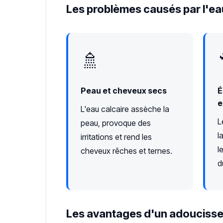
Les problèmes causés par l'eau
🚿
Peau et cheveux secs
É
e
L'eau calcaire assèche la
L
peau, provoque des
l
irritations et rend les
l
cheveux rêches et ternes.
d
Les avantages d'un adoucisse