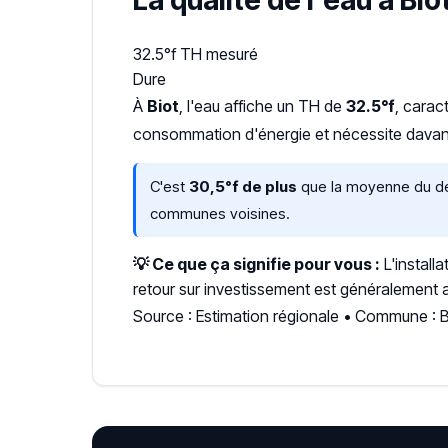
La qualité de l'eau à Bio
32.5°f
TH mesuré
Dure
À
Biot
, l'eau affiche un TH de
32.5°f
, carac
consommation d'énergie et nécessite davant
C'est
30,5°f de plus
que la moyenne du dép
communes voisines.
💡 Ce que ça signifie pour vous :
L'install
retour sur investissement est généralement a
Source : Estimation régionale • Commune : B