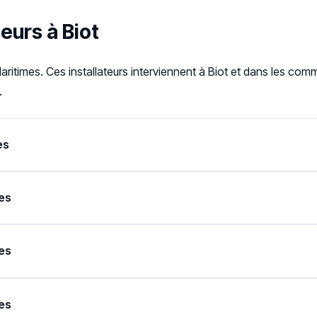
eurs à Biot
aritimes. Ces installateurs interviennent à Biot et dans les co
.
es
es
es
es