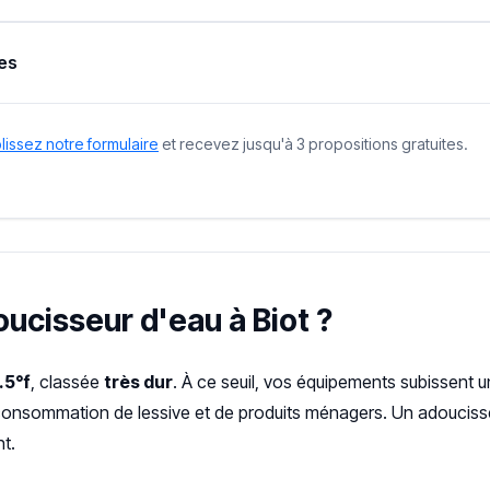
es
issez notre formulaire
et recevez jusqu'à 3 propositions gratuites.
oucisseur d'eau à Biot ?
.5°f
, classée
très dur
. À ce seuil, vos équipements subissent 
urconsommation de lessive et de produits ménagers. Un adoucisse
t.