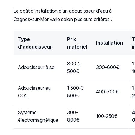
Le coût d'installation d'un adoucisseur d'eau à
Cagnes-sur-Mer varie selon plusieurs critères :
Type
Prix
T
Installation
d'adoucisseur
matériel
i
800-2
1
Adoucisseur à sel
300-600€
500€
1
Adoucisseur au
1 500-3
1
400-700€
CO2
500€
Système
300-
4
100-250€
électromagnétique
800€