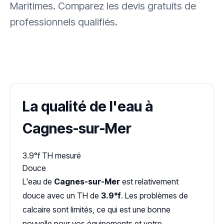
Maritimes. Comparez les devis gratuits de
professionnels qualifiés.
✓ 100 % gratuit
·
✓ Sans engagement
·
✓ Réponse sous 24 h
·
Dureté d'eau vérifiée (Hub'eau)
La qualité de l'eau à
Cagnes-sur-Mer
3.9°f
TH mesuré
Douce
L'eau de
Cagnes-sur-Mer
est relativement
douce avec un TH de
3.9°f
. Les problèmes de
calcaire sont limités, ce qui est une bonne
nouvelle pour vos équipements et votre