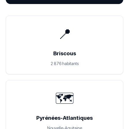
📍
Briscous
2 876 habitants
🗺️
Pyrénées-Atlantiques
Nouvelle-Aquitaine