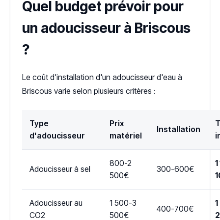
Quel budget prévoir pour
un adoucisseur à Briscous
?
Le coût d'installation d'un adoucisseur d'eau à
Briscous varie selon plusieurs critères :
Type
Prix
T
Installation
d'adoucisseur
matériel
i
800-2
1
Adoucisseur à sel
300-600€
500€
1
Adoucisseur au
1 500-3
1
400-700€
CO2
500€