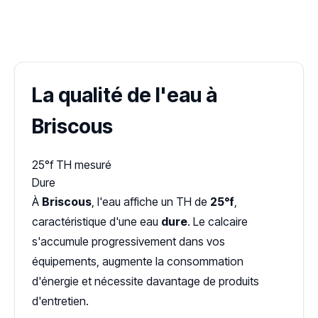
✓ 100 % gratuit
·
✓ Sans engagement
·
✓ Réponse sous 24 h
·
Dureté d'eau vérifiée (Hub'eau)
La qualité de l'eau à
Briscous
25°f
TH mesuré
Dure
À
Briscous
, l'eau affiche un TH de
25°f
,
caractéristique d'une eau
dure
. Le calcaire
s'accumule progressivement dans vos
équipements, augmente la consommation
d'énergie et nécessite davantage de produits
d'entretien.