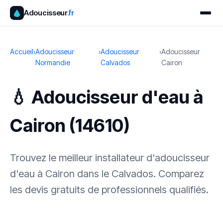
Adoucisseur
.fr
Accueil
›
Adoucisseur
›
Adoucisseur
›
Adoucisseur
Normandie
Calvados
Cairon
💧 Adoucisseur d'eau à
Cairon (14610)
Trouvez le meilleur installateur d'adoucisseur
d'eau à Cairon dans le Calvados. Comparez
les devis gratuits de professionnels qualifiés.
✓ 100 % gratuit
·
✓ Sans engagement
·
✓ Réponse sous 24 h
·