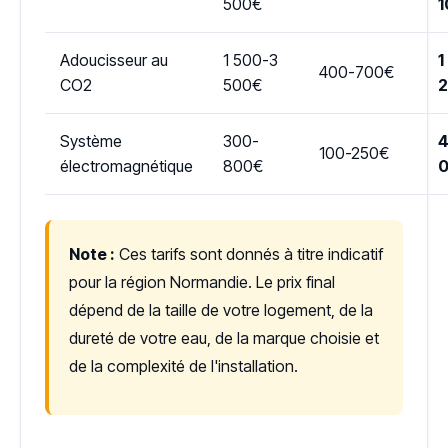
500€
1
Adoucisseur au
1 500-3
1
400-700€
CO2
500€
Système
300-
4
100-250€
électromagnétique
800€
Note :
Ces tarifs sont donnés à titre indicatif
pour la région Normandie. Le prix final
dépend de la taille de votre logement, de la
dureté de votre eau, de la marque choisie et
de la complexité de l'installation.