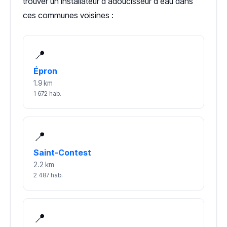
trouver un installateur d'adoucisseur d'eau dans
ces communes voisines :
📍
Épron
1.9 km
1 672 hab.
📍
Saint-Contest
2.2 km
2 487 hab.
📍