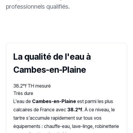
professionnels qualifiés.
✓ 100 % gratuit
·
✓ Sans engagement
·
✓ Réponse sous 24 h
·
Dureté d'eau vérifiée (Hub'eau)
La qualité de l'eau à
Cambes-en-Plaine
38.2°f
TH mesuré
Très dure
L'eau de
Cambes-en-Plaine
est parmi les plus
calcaires de France avec
38.2°f
. À ce niveau, le
tartre s'accumule rapidement sur tous vos
équipements : chauffe-eau, lave-linge, robinetterie