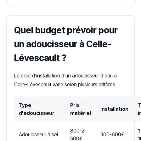
Quel budget prévoir pour
un adoucisseur à Celle-
Lévescault ?
Le coût d'installation d'un adoucisseur d'eau à
Celle-Lévescault varie selon plusieurs critères :
Type
Prix
T
Installation
d'adoucisseur
matériel
i
800-2
1
Adoucisseur à sel
300-600€
500€
1