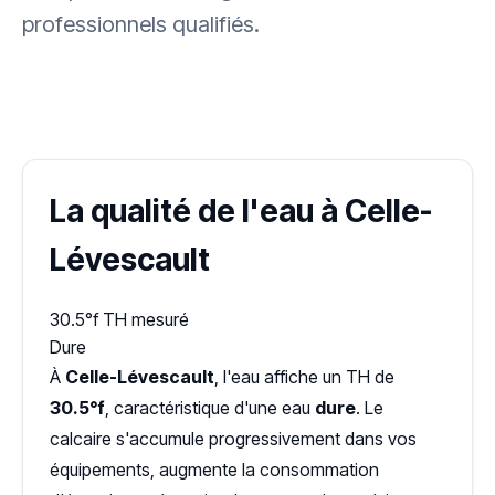
professionnels qualifiés.
✓ 100 % gratuit
·
✓ Sans engagement
·
✓ Réponse sous 24 h
·
Dureté d'eau vérifiée (Hub'eau)
La qualité de l'eau à Celle-
Lévescault
30.5°f
TH mesuré
Dure
À
Celle-Lévescault
, l'eau affiche un TH de
30.5°f
, caractéristique d'une eau
dure
. Le
calcaire s'accumule progressivement dans vos
équipements, augmente la consommation