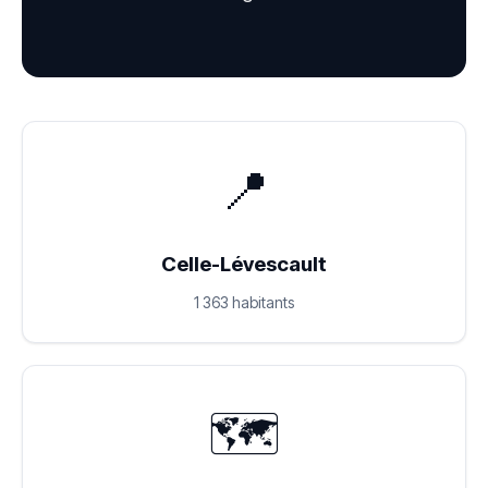
📍
Celle-Lévescault
1 363 habitants
🗺️