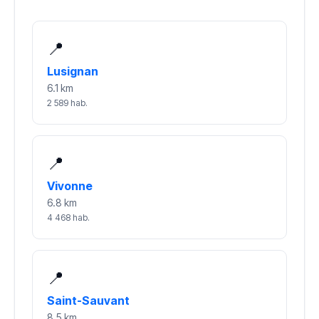
📍
Lusignan
6.1 km
2 589 hab.
📍
Vivonne
6.8 km
4 468 hab.
📍
Saint-Sauvant
8.5 km