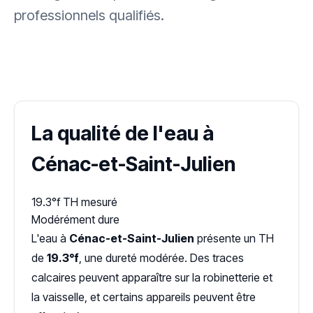
professionnels qualifiés.
✓ 100 % gratuit
·
✓ Sans engagement
·
✓ Réponse sous 24 h
·
Dureté d'eau vérifiée (Hub'eau)
La qualité de l'eau à
Cénac-et-Saint-Julien
19.3°f
TH mesuré
Modérément dure
L'eau à
Cénac-et-Saint-Julien
présente un TH
de
19.3°f
, une dureté modérée. Des traces
calcaires peuvent apparaître sur la robinetterie et
la vaisselle, et certains appareils peuvent être