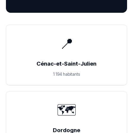
📍
Cénac-et-Saint-Julien
1 194 habitants
🗺️
Dordogne