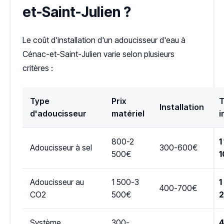
et-Saint-Julien ?
Le coût d'installation d'un adoucisseur d'eau à
Cénac-et-Saint-Julien varie selon plusieurs
critères :
Type
Prix
T
Installation
d'adoucisseur
matériel
i
800-2
1
Adoucisseur à sel
300-600€
500€
1
Adoucisseur au
1 500-3
1
400-700€
CO2
500€
Système
300-
4