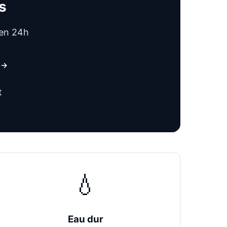
s
 en 24h
s →
t
💧
Eau dur