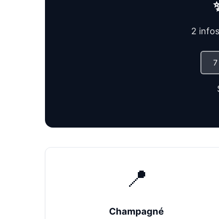
2 info
📍
Champagné