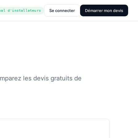
Se connecter
Démarrer mon devis
nal d'installateurs
mparez les devis gratuits de
iée (Hub'eau)