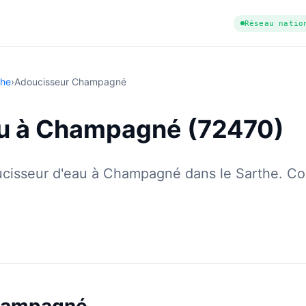
Réseau natio
the
›
Adoucisseur Champagné
au à Champagné (72470)
doucisseur d'eau à Champagné dans le Sarthe. Co
tuit
·
✓ Sans engagement
·
✓ Réponse sous 24 h
·
Dureté d'eau vérif