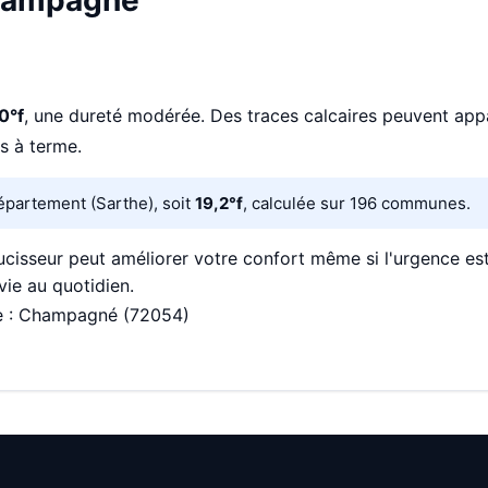
Champagné
0°f
, une dureté modérée. Des traces calcaires peuvent appara
s à terme.
épartement (Sarthe), soit
19,2°f
, calculée sur 196 communes.
isseur peut améliorer votre confort même si l'urgence es
vie au quotidien.
e : Champagné (72054)