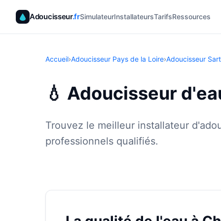
Adoucisseur
.fr
Simulateur
Installateurs
Tarifs
Ressources
Accueil
›
Adoucisseur Pays de la Loire
›
Adoucisseur Sar
💧 Adoucisseur d'e
Trouvez le meilleur installateur d'a
professionnels qualifiés.
✓ 100 % gra