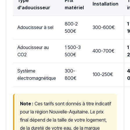
Type
Prix
T
Installation
d'adoucisseur
matériel
i
800-2
1
Adoucisseur à sel
300-600€
500€
1
Adoucisseur au
1 500-3
1
400-700€
CO2
500€
Système
300-
4
100-250€
électromagnétique
800€
Note :
Ces tarifs sont donnés à titre indicatif
pour la région Nouvelle-Aquitaine. Le prix
final dépend de la taille de votre logement,
de la dureté de votre eau, de la marque