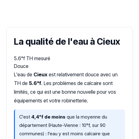
✓ 100 % gratuit
·
✓ Sans engagement
·
✓ Réponse sous 24 h
·
Dureté d'eau vérifiée (Hub'eau)
La qualité de l'eau à Cieux
5.6°f
TH mesuré
Douce
L'eau de
Cieux
est relativement douce avec un
TH de
5.6°f
. Les problèmes de calcaire sont
limités, ce qui est une bonne nouvelle pour vos
équipements et votre robinetterie.
C'est
4,4°f de moins
que la moyenne du
département (Haute-Vienne : 10°f, sur 90
communes) : l'eau y est moins calcaire que