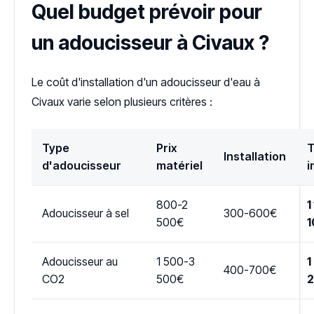
Quel budget prévoir pour
un adoucisseur à Civaux ?
Le coût d'installation d'un adoucisseur d'eau à
Civaux varie selon plusieurs critères :
Type
Prix
T
Installation
d'adoucisseur
matériel
i
800-2
1
Adoucisseur à sel
300-600€
500€
1
Adoucisseur au
1 500-3
1
400-700€
CO2
500€