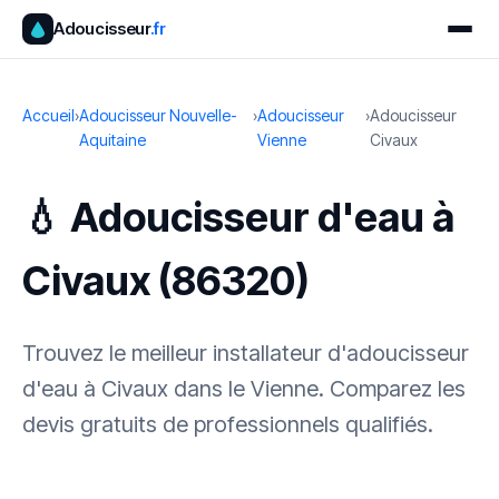
Adoucisseur
.fr
Accueil
›
Adoucisseur Nouvelle-
›
Adoucisseur
›
Adoucisseur
Aquitaine
Vienne
Civaux
💧 Adoucisseur d'eau à
Civaux (86320)
Trouvez le meilleur installateur d'adoucisseur
d'eau à Civaux dans le Vienne. Comparez les
devis gratuits de professionnels qualifiés.
✓ 100 % gratuit
·
✓ Sans engagement
·
✓ Réponse sous 24 h
·