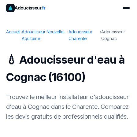
Adoucisseur
.fr
Accueil
›
Adoucisseur Nouvelle-
›
Adoucisseur
›
Adoucisseur
Aquitaine
Charente
Cognac
💧 Adoucisseur d'eau à
Cognac (16100)
Trouvez le meilleur installateur d'adoucisseur
d'eau à Cognac dans le Charente. Comparez
les devis gratuits de professionnels qualifiés.
✓ 100 % gratuit
·
✓ Sans engagement
·
✓ Réponse sous 24 h
·