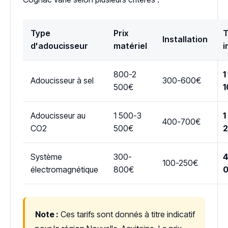
Type
Prix
T
Installation
d'adoucisseur
matériel
i
800-2
1
Adoucisseur à sel
300-600€
500€
1
Adoucisseur au
1 500-3
1
400-700€
CO2
500€
Système
300-
4
100-250€
électromagnétique
800€
Note :
Ces tarifs sont donnés à titre indicatif