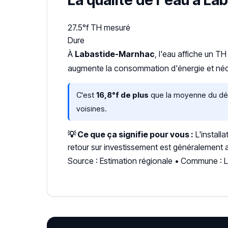
La qualité de l'eau à L
27.5°f
TH mesuré
Dure
À
Labastide-Marnhac
, l'eau affiche un T
augmente la consommation d'énergie et néce
C'est
16,8°f de plus
que la moyenne du dépa
voisines.
💡 Ce que ça signifie pour vous :
L'install
retour sur investissement est généralement a
Source : Estimation régionale • Commune :