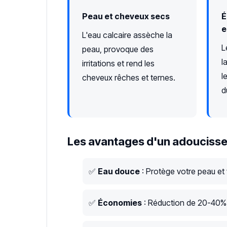
Peau et cheveux secs
É
e
L'eau calcaire assèche la
L
peau, provoque des
l
irritations et rend les
l
cheveux rêches et ternes.
d
Les avantages d'un adoucisse
✅
Eau douce
: Protège votre peau et
✅
Économies
: Réduction de 20-40% s