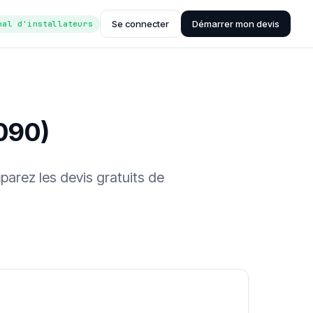
Se connecter
Démarrer mon devis
nal d'installateurs
090)
parez les devis gratuits de
ée (Hub'eau)