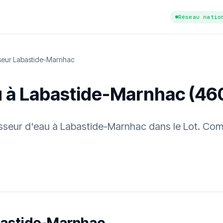
Réseau natio
seur Labastide-Marnhac
u à Labastide-Marnhac (46
cisseur d'eau à Labastide-Marnhac dans le Lot. Com
tuit
·
✓ Sans engagement
·
✓ Réponse sous 24 h
·
Dureté d'eau vérifi