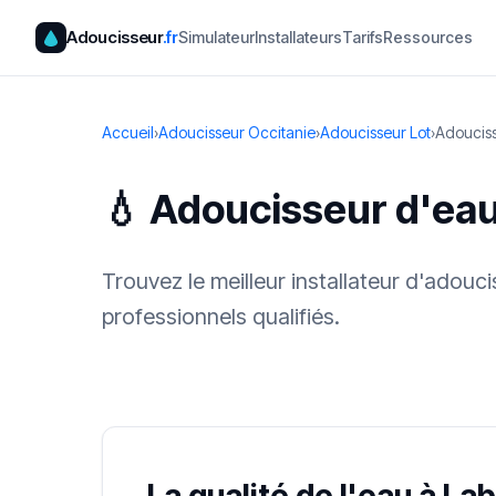
Adoucisseur
.fr
Simulateur
Installateurs
Tarifs
Ressources
Accueil
›
Adoucisseur Occitanie
›
Adoucisseur Lot
›
Adoucis
💧 Adoucisseur d'ea
Trouvez le meilleur installateur d'adou
professionnels qualifiés.
✓ 100 % gra