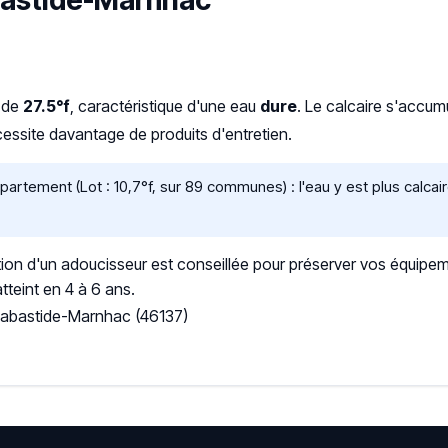
abastide-Marnhac
H de
27.5°f
, caractéristique d'une eau
dure
. Le calcaire s'accu
ssite davantage de produits d'entretien.
rtement (Lot : 10,7°f, sur 89 communes) : l'eau y est plus calca
ation d'un adoucisseur est conseillée pour préserver vos équipem
tteint en 4 à 6 ans.
 Labastide-Marnhac (46137)