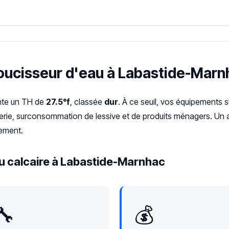
doucisseur d'eau à Labastide-Marn
nte un TH de
27.5°f
, classée
dur
. À ce seuil, vos équipements 
terie, surconsommation de lessive et de produits ménagers. Un a
cement.
u calcaire à Labastide-Marnhac
🔧
💰