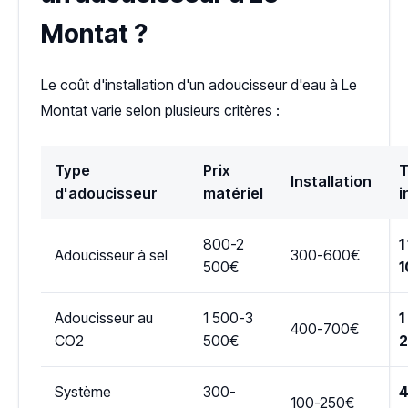
Montat ?
Le coût d'installation d'un adoucisseur d'eau à Le
Montat varie selon plusieurs critères :
Type
Prix
T
Installation
d'adoucisseur
matériel
i
800-2
1
Adoucisseur à sel
300-600€
500€
1
Adoucisseur au
1 500-3
1
400-700€
CO2
500€
Système
300-
4
100-250€