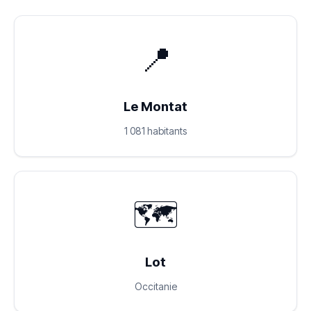
📍
Le Montat
1 081 habitants
🗺️
Lot
Occitanie