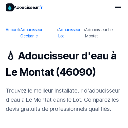
Adoucisseur
.fr
Accueil
›
Adoucisseur
›
Adoucisseur
›
Adoucisseur Le
Occitanie
Lot
Montat
💧 Adoucisseur d'eau à
Le Montat (46090)
Trouvez le meilleur installateur d'adoucisseur
d'eau à Le Montat dans le Lot. Comparez les
devis gratuits de professionnels qualifiés.
✓ 100 % gratuit
·
✓ Sans engagement
·
✓ Réponse sous 24 h
·