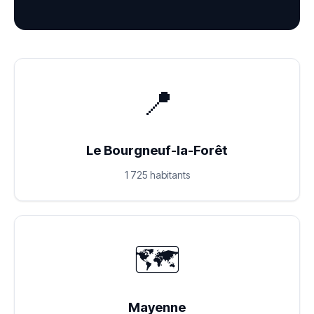
📍
Le Bourgneuf-la-Forêt
1 725 habitants
🗺️
Mayenne