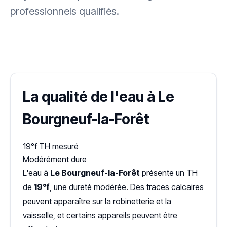
professionnels qualifiés.
✓ 100 % gratuit
·
✓ Sans engagement
·
✓ Réponse sous 24 h
·
Dureté d'eau vérifiée (Hub'eau)
La qualité de l'eau à Le
Bourgneuf-la-Forêt
19°f
TH mesuré
Modérément dure
L'eau à
Le Bourgneuf-la-Forêt
présente un TH
de
19°f
, une dureté modérée. Des traces calcaires
peuvent apparaître sur la robinetterie et la
vaisselle, et certains appareils peuvent être