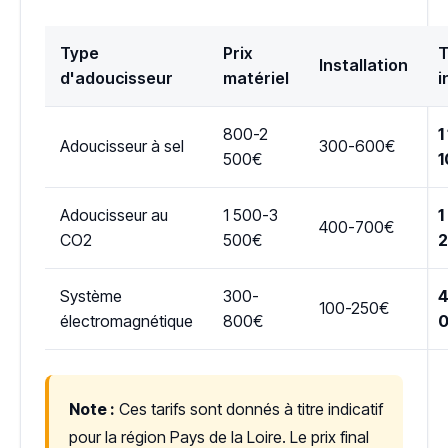
Type
Prix
T
Installation
d'adoucisseur
matériel
i
800-2
1
Adoucisseur à sel
300-600€
500€
1
Adoucisseur au
1 500-3
1
400-700€
CO2
500€
Système
300-
4
100-250€
électromagnétique
800€
Note :
Ces tarifs sont donnés à titre indicatif
pour la région Pays de la Loire. Le prix final