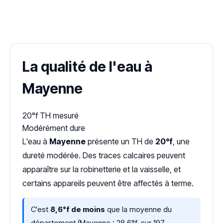
✓ 100 % gratuit
·
✓ Sans engagement
·
✓ Réponse sous 24 h
·
Dureté d'eau vérifiée (Hub'eau)
La qualité de l'eau à
Mayenne
20°f
TH mesuré
Modérément dure
L'eau à
Mayenne
présente un TH de
20°f
, une
dureté modérée. Des traces calcaires peuvent
apparaître sur la robinetterie et la vaisselle, et
certains appareils peuvent être affectés à terme.
C'est
8,6°f de moins
que la moyenne du
département (Mayenne : 28,6°f, sur 197