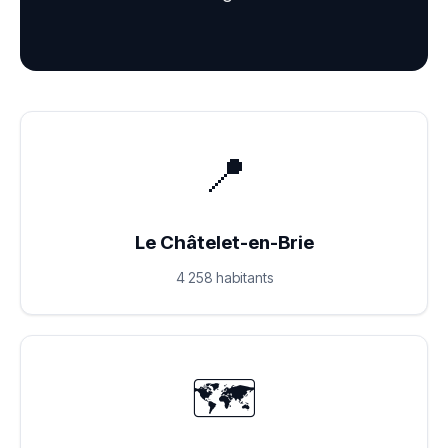
📍
Le Châtelet-en-Brie
4 258 habitants
🗺️