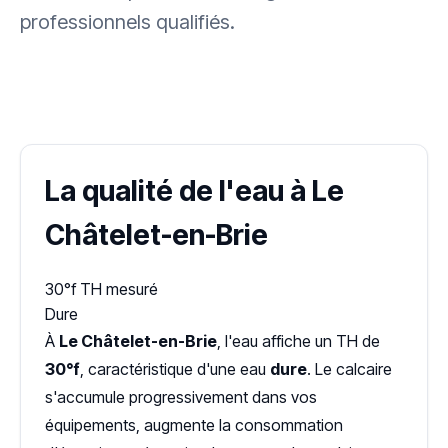
professionnels qualifiés.
✓ 100 % gratuit
·
✓ Sans engagement
·
✓ Réponse sous 24 h
·
Dureté d'eau vérifiée (Hub'eau)
La qualité de l'eau à Le
Châtelet-en-Brie
30°f
TH mesuré
Dure
À
Le Châtelet-en-Brie
, l'eau affiche un TH de
30°f
, caractéristique d'une eau
dure
. Le calcaire
s'accumule progressivement dans vos
équipements, augmente la consommation