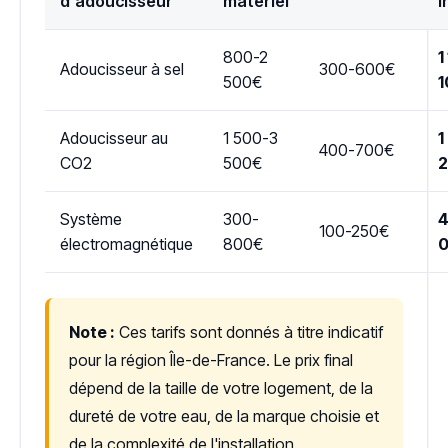
d'adoucisseur
matériel
i
800-2
1
Adoucisseur à sel
300-600€
500€
1
Adoucisseur au
1 500-3
1
400-700€
CO2
500€
Système
300-
4
100-250€
électromagnétique
800€
Note :
Ces tarifs sont donnés à titre indicatif
pour la région Île-de-France. Le prix final
dépend de la taille de votre logement, de la
dureté de votre eau, de la marque choisie et
de la complexité de l'installation.