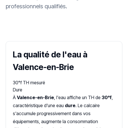
professionnels qualifiés.
✓ 100 % gratuit
·
✓ Sans engagement
·
✓ Réponse sous 24 h
·
Dureté d'eau vérifiée (Hub'eau)
La qualité de l'eau à
Valence-en-Brie
30°f
TH mesuré
Dure
À
Valence-en-Brie
, l'eau affiche un TH de
30°f
,
caractéristique d'une eau
dure
. Le calcaire
s'accumule progressivement dans vos
équipements, augmente la consommation