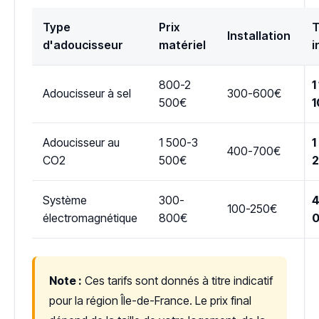
Type
Prix
T
Installation
d'adoucisseur
matériel
i
800-2
1
Adoucisseur à sel
300-600€
500€
1
Adoucisseur au
1 500-3
1
400-700€
CO2
500€
Système
300-
4
100-250€
électromagnétique
800€
Note :
Ces tarifs sont donnés à titre indicatif
pour la région Île-de-France. Le prix final