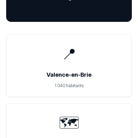
📍
Valence-en-Brie
1 040 habitants
🗺️