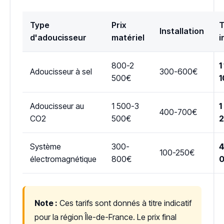
Type
Prix
T
Installation
d'adoucisseur
matériel
i
800-2
1
Adoucisseur à sel
300-600€
500€
1
Adoucisseur au
1 500-3
1
400-700€
CO2
500€
Système
300-
4
100-250€
électromagnétique
800€
Note :
Ces tarifs sont donnés à titre indicatif
pour la région Île-de-France. Le prix final