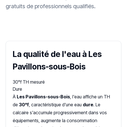
gratuits de professionnels qualifiés.
✓ 100 % gratuit
·
✓ Sans engagement
·
✓ Réponse sous 24 h
·
Dureté d'eau vérifiée (Hub'eau)
La qualité de l'eau à Les
Pavillons-sous-Bois
30°f
TH mesuré
Dure
À
Les Pavillons-sous-Bois
, l'eau affiche un TH
de
30°f
, caractéristique d'une eau
dure
. Le
calcaire s'accumule progressivement dans vos
équipements, augmente la consommation