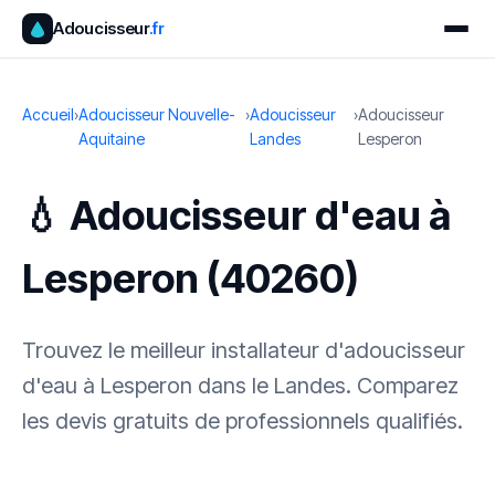
Adoucisseur
.fr
Accueil
›
Adoucisseur Nouvelle-
›
Adoucisseur
›
Adoucisseur
Aquitaine
Landes
Lesperon
💧 Adoucisseur d'eau à
Lesperon (40260)
Trouvez le meilleur installateur d'adoucisseur
d'eau à Lesperon dans le Landes. Comparez
les devis gratuits de professionnels qualifiés.
✓ 100 % gratuit
·
✓ Sans engagement
·
✓ Réponse sous 24 h
·