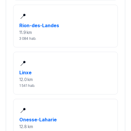
📍
Rion-des-Landes
11.9 km
3 084 hab.
📍
Linxe
12.0 km
1 541 hab.
📍
Onesse-Laharie
12.8 km