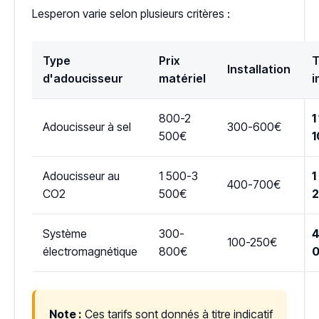
Lesperon varie selon plusieurs critères :
Type
Prix
T
Installation
d'adoucisseur
matériel
i
800-2
1
Adoucisseur à sel
300-600€
500€
1
Adoucisseur au
1 500-3
1
400-700€
CO2
500€
Système
300-
4
100-250€
électromagnétique
800€
Note :
Ces tarifs sont donnés à titre indicatif