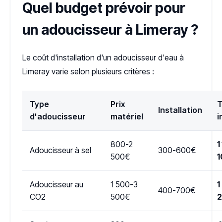
Quel budget prévoir pour
un adoucisseur à Limeray ?
Le coût d'installation d'un adoucisseur d'eau à
Limeray varie selon plusieurs critères :
Type
Prix
T
Installation
d'adoucisseur
matériel
i
800-2
1
Adoucisseur à sel
300-600€
500€
1
Adoucisseur au
1 500-3
1
400-700€
CO2
500€