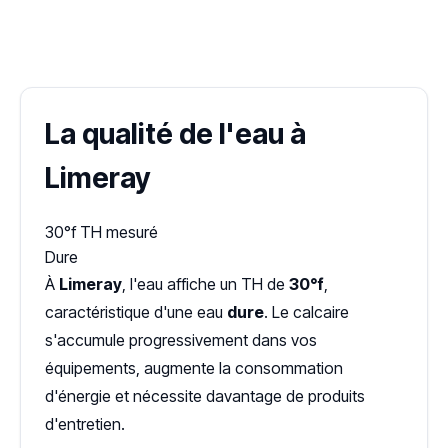
✓ 100 % gratuit
·
✓ Sans engagement
·
✓ Réponse sous 24 h
·
Dureté d'eau vérifiée (Hub'eau)
La qualité de l'eau à
Limeray
30°f
TH mesuré
Dure
À
Limeray
, l'eau affiche un TH de
30°f
,
caractéristique d'une eau
dure
. Le calcaire
s'accumule progressivement dans vos
équipements, augmente la consommation
d'énergie et nécessite davantage de produits
d'entretien.