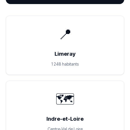
📍
Limeray
1 248 habitants
🗺️
Indre-et-Loire
Centre-Val de Loire