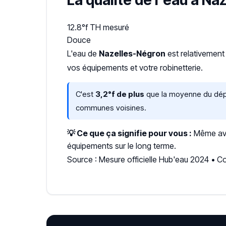
La qualité de l'eau à N
12.8°f
TH mesuré
Douce
L'eau de
Nazelles-Négron
est relativemen
vos équipements et votre robinetterie.
C'est
3,2°f de plus
que la moyenne du dépar
communes voisines.
💡 Ce que ça signifie pour vous :
Même avec
équipements sur le long terme.
Source : Mesure officielle Hub'eau 2024 • 