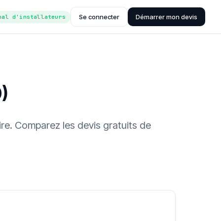
Se connecter
Démarrer mon devis
nal d'installateurs
)
ire. Comparez les devis gratuits de
ée (Hub'eau)