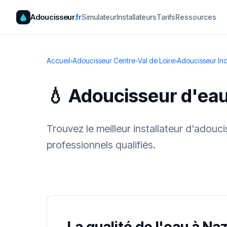
Adoucisseur
.fr
Simulateur
Installateurs
Tarifs
Ressources
Accueil
›
Adoucisseur Centre-Val de Loire
›
Adoucisseur Ind
💧 Adoucisseur d'ea
Trouvez le meilleur installateur d'adouc
professionnels qualifiés.
✓ 100 % gra