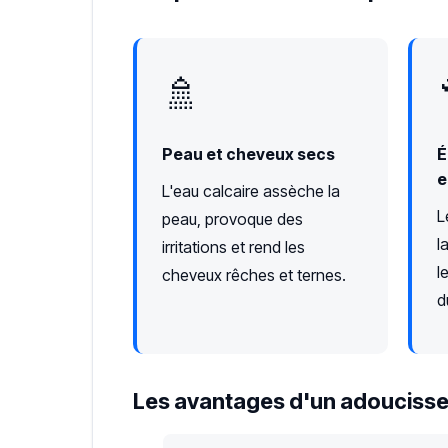
🚿
Peau et cheveux secs
É
e
L'eau calcaire assèche la
L
peau, provoque des
l
irritations et rend les
l
cheveux rêches et ternes.
d
Les avantages d'un adoucisse