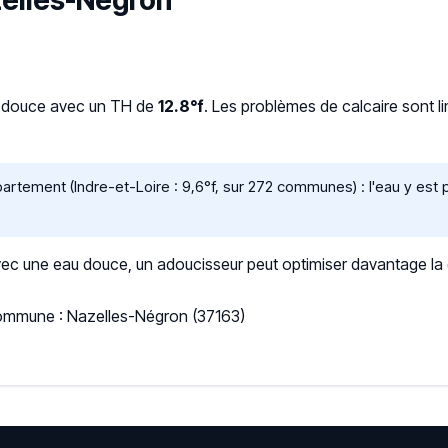
azelles-Négron
t douce avec un TH de
12.8°f
. Les problèmes de calcaire sont l
tement (Indre-et-Loire : 9,6°f, sur 272 communes) : l'eau y est p
 une eau douce, un adoucisseur peut optimiser davantage la qua
Commune : Nazelles-Négron (37163)