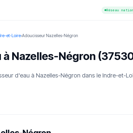
Réseau natio
re-et-Loire
›
Adoucisseur Nazelles-Négron
u à Nazelles-Négron (37530
isseur d'eau à Nazelles-Négron dans le Indre-et-Lo
tuit
·
✓ Sans engagement
·
✓ Réponse sous 24 h
·
Dureté d'eau vérifi