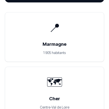
📍
Marmagne
1 905 habitants
🗺️
Cher
Centre-Val de Loire