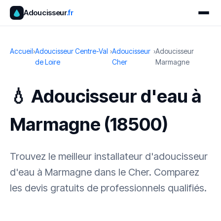
Adoucisseur
.fr
Accueil
›
Adoucisseur Centre-Val
›
Adoucisseur
›
Adoucisseur
de Loire
Cher
Marmagne
💧 Adoucisseur d'eau à
Marmagne (18500)
Trouvez le meilleur installateur d'adoucisseur
d'eau à Marmagne dans le Cher. Comparez
les devis gratuits de professionnels qualifiés.
✓ 100 % gratuit
·
✓ Sans engagement
·
✓ Réponse sous 24 h
·