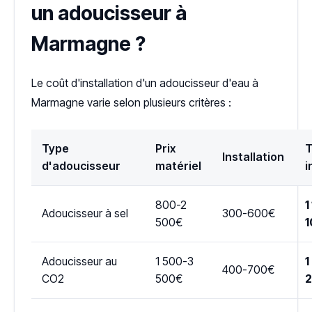
un adoucisseur à
Marmagne ?
Le coût d'installation d'un adoucisseur d'eau à
Marmagne varie selon plusieurs critères :
Type
Prix
T
Installation
d'adoucisseur
matériel
i
800-2
1
Adoucisseur à sel
300-600€
500€
1
Adoucisseur au
1 500-3
1
400-700€
CO2
500€