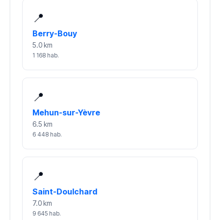
📍
Berry-Bouy
5.0 km
1 168 hab.
📍
Mehun-sur-Yèvre
6.5 km
6 448 hab.
📍
Saint-Doulchard
7.0 km
9 645 hab.